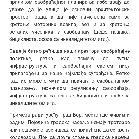
приликом саобраћајног планирања избегавају да
уваже да је улица је основни архитектонски
простор града, и да није намењена само за
кретање моторних возила, већ и за кретања
осталих учесника у саобраћају (деце, пешака,
бициклиста, особа са инвалидитетом итд.).
Овде је битно рећи, да наши креатори саобраћајне
политике, ретко кад помену да путна
инфраструктура и саобраћајни систем нису
прилагођени за наше најмлађе суграђане. Ретко
кад их можете чути да причају о саобраћајном
планирању, техничком регулисању саобраћаја,
инфраструктури за пешаке, бициклисте и особе са
инвалидитетом итд.
Примера ради, узећу град Бор, место где живим и
радим. Поједина градска насеља немају тротоаре
или пешачке стазе и деца су принуђена да се крећу
коловозом. Док са друге стране, градска насеља