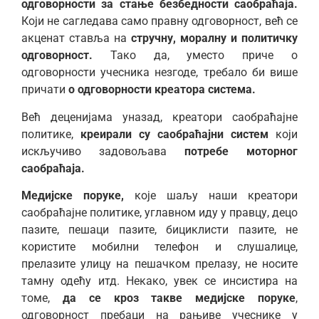
одговорности за стање безбедности саобраћаја.
Који не сагледава само правну одговорност, већ се
акценат ставља на
стручну, моралну и политичку
одговорност.
Тако да, уместо приче о
одговорности учесника незгоде, требало би више
причати
о одговорности креатора система.
Већ деценијама уназад, креатори саобраћајне
политике,
креирали су саобраћајни систем
који
искључиво задовољава
потребе моторног
саобраћаја.
Медијске поруке,
које шаљу наши креатори
саобраћајне политике, углавном иду у правцу, децо
пазите, пешаци пазите, бициклисти пазите, не
користите мобилни телефон и слушалице,
прелазите улицу на пешачком прелазу, не носите
тамну одећу итд. Некако, увек се инсистира на
томе,
да се кроз такве медијске поруке
,
одговорност пребаци на рањиве учеснике у