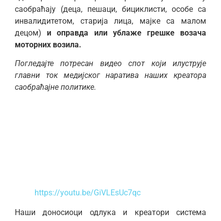
саобраћају (деца, пешаци, бициклисти, особе са
инвалидитетом, старија лица, мајке са малом
децом)
и оправда или ублаже грешке возача
моторних возила.
Погледајте потресан видео спот који илуструје
главни ток медијског наратива наших креатора
саобраћајне политике.
https://youtu.be/GiVLEsUc7qc
Наши доносиоци одлука и креатори система