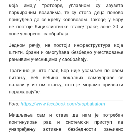
која имају тротоаре, углавном су заузета
паркираним возилима, те су стога деца поново
принуђена да се крећу коловозом. Такође, у Бору
не постоје бициклистичке стазе/траке, зоне 30 и
зоне успореног саобраћаја.
Једном речју, не постоји инфраструктура која
штити, брани и омогућава безбедно учествовање
рањивим учесницима у саобраћају.
Трагично је што град Бор није усамљен по овом
питању, већ већина локалних самоуправе се
налази у истом стању, што је морамо признати
поражавајуће.
Foto:
https://www.facebook.com/stopbahatom
Мишљења сам и става да нам је потребан
континуиран рад и системски приступ ка
унапређењу активне безбедности рањивих