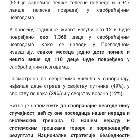
(859 је задобило тешке телесне повреде и 5.947
лакше телесне повреде) у саобраћајним
незгодама.
У просеку, годишње, живот изгуби око
12
и буде
повређено
око 1.360
деце у саобраћајним
незгодама. Како се наводи у Прегледном
извештају,
сваког месеца једно дете погине и
нешто више од 110 деце буде повређено
у
саобраћајним незгодама.
Посматрано по својствима учешћа у саобраћају,
највише деце страда у својству путника (49%), у
својству пешака
(39%)
и у својству возача
(12%).
Битно је напоменути да
саобраћајне незгоде нису
случајност, већ су оне последица нашег нерада и
системских грешака. О нашем нераду и
системским грешкама говоре и поражавајући
резултати Националне стратегије безбедности