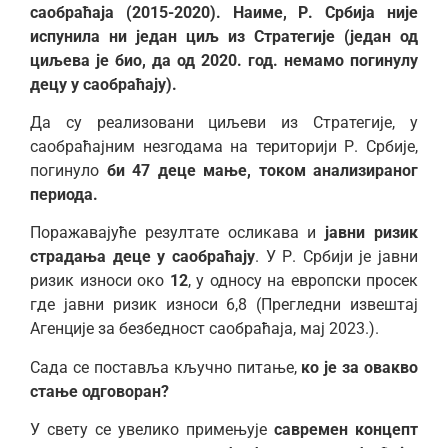
саобраћаја (2015-2020). Наиме, Р. Србија није
испунила ни један циљ из Стратегије (један од
циљева је био, да од 2020. год. немамо погинулу
децу у саобраћају).
Да су реализовани циљеви из Стратегије, у
саобраћајним незгодама на територији Р. Србије,
погинуло
би 47 деце мање, током анализираног
периода.
Поражавајуће резултате осликава и
јавни ризик
страдања
деце у саобраћају
. У Р. Србији је јавни
ризик износи око
12
, у односу на европски просек
где јавни ризик износи 6,8 (Прегледни извештај
Агенције за безбедност саобраћаја, мај 2023.).
Сада се поставља кључно питање,
ко је за овакво
стање одговоран?
У свету се увелико примењује
савремен концепт