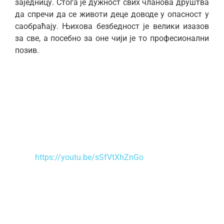
заједницу. Стога је дужност свих чланова друштва
да спречи да се животи деце доводе у опасност у
саобраћају. Њихова безбедност је велики изазов
за све, а посебно за оне чији је то професионални
позив.
https://youtu.be/sSfVtXhZnGo