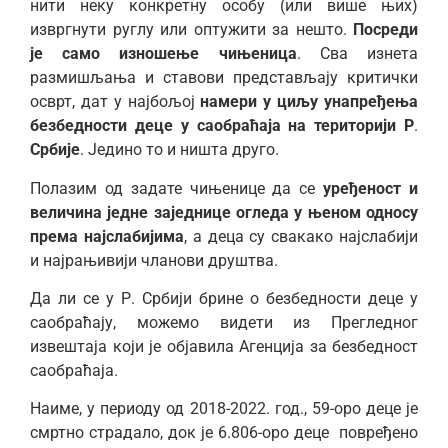
нити неку конкретну особу (или више њих)
извргнути руглу или оптужити за нешто.
Посреди
је само изношење чињеница
. Сва изнета
размишљања и ставови представљају критички
осврт, дат у најбољој
намери у циљу унапређења
безбедности деце у саобраћаја на територији Р
.
Србије
. Једино то и ништа друго.
Полазим од задате чињенице да се
уређеност и
величина једне заједнице огледа у њеном односу
према најслабијима
, а деца су свакако најслабији
и најрањивији чланови друштва.
Да ли се у Р. Србији брине о безбедности деце у
саобраћају, можемо видети из Прегледног
извештаја који је објавила Агенција за безбедност
саобраћаја.
Наиме, у периоду од 2018-2022. год., 59-оро деце је
смртно страдало, док је 6.806-оро деце повређено