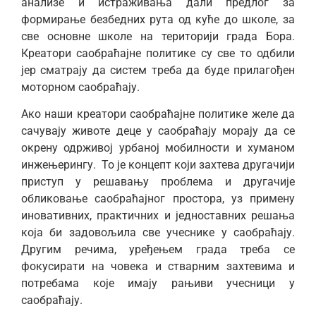
анализе и истраживања дали предлог за
формирање безбедних рута од куће до школе, за
све основне школе на територији града Бора.
Креатори саобраћајне политике су све то одбили
јер сматрају да систем треба да буде прилагођен
моторном саобраћају.
Ако наши креатори саобраћајне политике желе да
сачувају животе деце у саобраћају морају да се
окрену одрживој урбаној мобилности и хуманом
инжењерингу. То је концепт који захтева другачији
приступ у решавању проблема и другачије
обликовање саобраћајног простора, уз примену
иновативних, практичних и једноставних решања
која би задовољила све учеснике у саобраћају.
Другим речима, уређењем града треба се
фокусирати на човека и стварним захтевима и
потребама које имају рањиви учесници у
саобраћају.