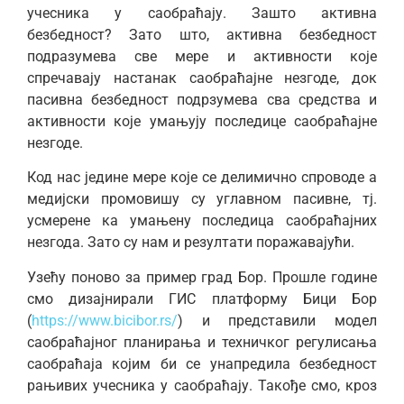
учесника у саобраћају. Зашто активна
безбедност? Зато што, активна безбедност
подразумева све мере и активности које
спречавају настанак саобраћајне незгоде, док
пасивна безбедност подрзумева сва средства и
активности које умањују последице саобраћајне
незгоде.
Код нас једине мере које се делимично спроводе а
медијски промовишу су углавном пасивне, тј.
усмерене ка умањену последица саобраћајних
незгода. Зато су нам и резултати поражавајући.
Узећу поново за пример град Бор. Прошле године
смо дизајнирали ГИС платформу Бици Бор
(
https://www.bicibor.rs/
) и представили модел
саобраћајног планирања и техничког регулисања
саобраћаја којим би се унапредила безбедност
рањивих учесника у саобраћају. Такође смо, кроз