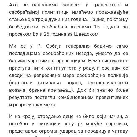
Ако не направимо заокрет у транспотној и
саобраћајној полититици имаћемо поражавајуће
стање које траје дужи низ година. Наиме, по стању
безбедности саобраћаја каснимо 15 година за
просеком ЕУ и 25 година за Шведском.
Ми се у Р. Србији генерално бавимо само
последицама саобраћајних незода, уместо да се
бавимо узроцима и превенцијом. Нема системског
приступа нити континуитета у раду, и све нам се
своди на репресивне мере саобраћајне полиције
(контроле везивања појаса, алкохолисаности
возача, брзине кретања…). Док би знатно боље
резултате постигли комбиновањем превентивних
и репресивних мера.
И на крају, страдање деце на било који начин, а
посебно у ситуацији коју је могуће спречити,
представља огроман ударац за породицу и читаву