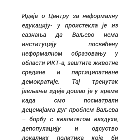
Идеја о Центру за неформалну
едукацију- у проистекла је из
сазнања да Ваљево нема
институцију посвећену
неформалном образовању у
области ИКТ-а, заштите животне
средине и партиципативне
демократије. Тај тренутак
јављања идеје дошао је у време
када смо посматрали
деценијама дуг проблем Ваљева
– борбу с квалитетом ваздуха,
депопулацију и одсуство
локалних политика које би