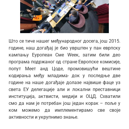
Што се тиче нашег међународног досега, још 2015.
године, наш догађај је био уврштен у пан еврпску
кампању Еуропеан Сме Wеек, затим били део
програма подржаног од стране Европске комисије,
попут Меет анд Цоде, промовишући вештине
кодирања међу младима- док у последње две
године на наше догађаје долазе највише фаце уз
света ЕУ делегације али и локални преставници
институција, актвисти, медији и ОЦД. Схватили
смо да нам је потребан још један корак – поље у
ком можемо да имплементирамо све своје
активности и укрупнимо знање.