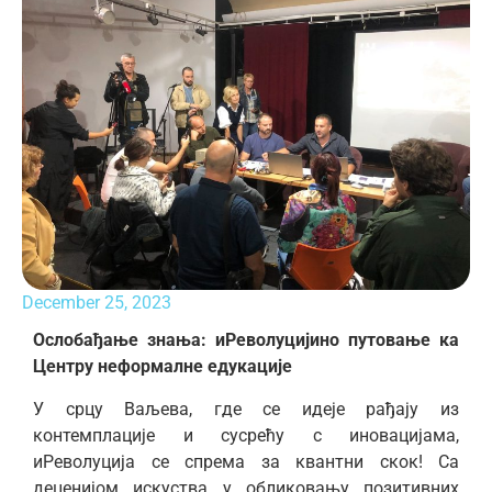
December 25, 2023
Ослобађање знања: иРеволуцијино путовање ка
Центру неформалне едукације
У срцу Ваљева, где се идеје рађају из
контемплације и сусрећу с иновацијама,
иРеволуција се спрема за квантни скок! Са
деценијом искуства у обликовању позитивних