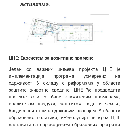
активизма.
ЦНЕ: Екосистем за позитивне промене
Један од важних циљева пројекта ЦНЕ је
имплементација програма усмерених на
одрживост. У складу с реформама у области
заштите животне средине, ЦНЕ ће предводити
пројекте који се баве климатским променама,
квалитетом ваздуха, заштитом воде и земље,
биодиверзитетом и одрживим развојем. У области
образовних политика, иРеволуција ће кроз ЦНЕ
наставити са спровођењем образовних програма