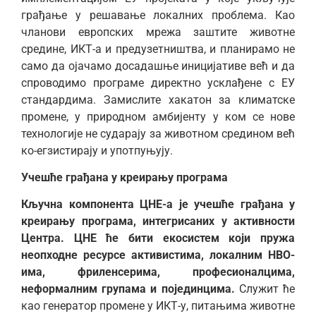
грађање у решавање локалних проблема. Као
чланови европских мрежа заштите животне
средине, ИКТ-а и предузетништва, и планирамо не
само да ојачамо досадашње иницијативе већ и да
спроводимо програме директно усклађене с ЕУ
стандардима. Замислите хакатон за климатске
промене, у природном амбијенту у ком се нове
технологије не сударају за животном средином већ
ко-егзистирају и употпуњују.
Учешће грађана у креирању програма
Кључна компонента ЦНЕ-а је учешће грађана у
креирању програма, интегрисаних у активности
Центра. ЦНЕ ће бити екосистем који пружа
неопходне ресурсе активистима, локалним НВО-
има, фриленсерима, професионалцима,
неформалним групама и појединцима.
Служит ће
као генератор промене у ИКТ-у, питањима животне