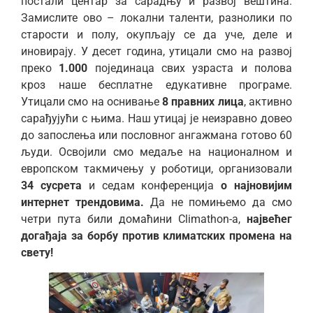
постали центар за сарадњу и развој вештина.
Замислите ово – локални таленти, разнолики по
старости и полу, окупљају се да уче, деле и
иновирају. У десет година, утицали смо на развој
преко
1.000
појединаца свих узраста и полова
кроз наше бесплатне едукативне програме.
Утицали смо на оснивање
8 правних
лица
, активно
сарађујући с њима. Наш утицај је неизравно довео
до запослења или пословног ангажмана готово 60
људи. Освојили смо медаље на националном и
европском такмичењу у роботици, организовали
34 сусрета
и седам конференција
о најновијим
интернет трендовима.
Да не помињемо да смо
четри пута били домаћини Climathon-a,
највећег
догађаја за борбу против климатских промена на
свету!