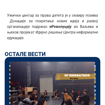
Ужички центар за права детета је у оквиру позива
Донацијe за покретање нових идеја и развој
организације
подржао
иРеволуцију
из Ваљева и
њихов пројекат
Идејно решење Центра неформалне
едукације.
ОСТАЛЕ ВЕСТИ