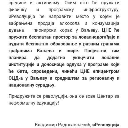
средине и активизму. Осим што ће пружати
физичку и програмску инфраструктуру,
иРеволуција ће направити место у којем је
забрањена продаја алкохола и конзумација
дувана – пионирски корак у Ваљеву.
ЦНЕ ће
пружити бесплатан простор за локалнедогађаје и
нудити бесплатно образовање у разним гранама
грађанима Ваљева и шире. Пројектни тим
планира да додатно укључити локалне
институције и доносиоце одлука у програме који
ће бити, спроведени, чинећи ЦНЕ епицентром
ОЦД-а у Ваљеву и средиштем за регионалну и
националну сурадњу.
Придружите се револуцији, она се зове Центар за
неформалну едукацију!
Владимир Радосављевић,
иРеволуцијa