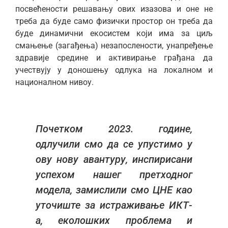
посвећености решавању ових изазова и оне не
треба да буде само физички простор он треба да
буде динамични екосистем који има за циљ
смањење (загађења) незапослености, унапређење
здравије средине и активирање грађана да
учествују у доношењу одлука на локалном и
националном нивоу.
Почетком 2023. године,
одлучили смо да се упустимо у
ову нову авантуру, инспирисани
успехом нашег претходног
модела, замислили смо ЦНЕ као
уточиште за истраживање ИКТ-
а, еколошких проблема и