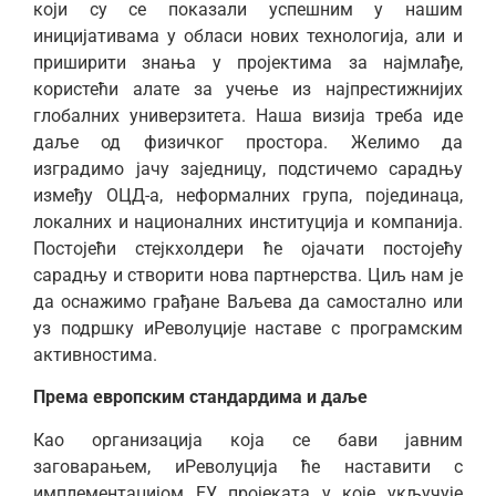
који су се показали успешним у нашим
иницијативама у обласи нових технологија, али и
приширити знања у пројектима за најмлађе,
користећи алате за учење из најпрестижнијих
глобалних универзитета. Наша визија треба иде
даље од физичког простора. Желимо да
изградимо јачу заједницу, подстичемо сарадњу
између ОЦД-а, неформалних група, појединаца,
локалних и националних институција и компанија.
Постојећи стејкхолдери ће ојачати постојећу
сарадњу и створити нова партнерства. Циљ нам је
да оснажимо грађане Ваљева да самостално или
уз подршку иРеволуције наставе с програмским
активностима.
Према европским стандардима и даље
Као организација која се бави јавним
заговарањем, иРеволуција ће наставити с
имплементацијом ЕУ пројеката у које укључује