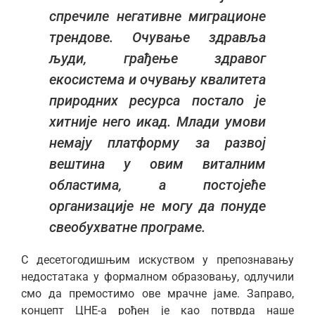
спречиле негативне миграционе
трендове. Очување здравља
људи, грађење здравог
екосистема и очувању квалитета
природних ресурса постало је
хитније него икад. Млади умови
немају платформу за развој
вештина у овим виталним
областима, а постојеће
организације не могу да понуде
свеобухватне програме.
С десетогодишњим искуством у препознавању
недостатака у формалном образовању, одлучили
смо да премостимо ове мрачне јаме. Заправо,
концепт ЦНЕ-а рођен је као потврда наше