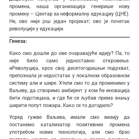
промена, наша организација генерише нову
промену – Центар за неформалну едукацјиу (ЦНЕ).
Не, ово није још један пројекат; ово је почетак
револуције у едукацији.
Генеза:
Како смо дошли до ове очаравајуће идеју? Па, то
није било само једноставно откровење.
иРеволуција, кроз свој десетогодишњи подухват,
препознала је недостатак у локалном образовном
систему али и шире. Хтели смо то да променимо у
Ваљеву, да створимо амбијент у ком ће иновација
бити подстицана, и где ће се љубав према знању
ширити попут пожара. Како се то догодило?
Усред гужве Ваљева, имали смо визију да
постанемо катализатор позитивних промена
употребом нових технологија, али смо брзо