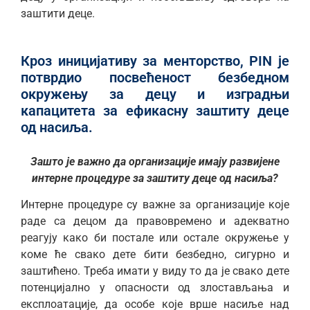
заштити деце.
Кроз иницијативу за менторство, PIN је
потврдио посвећеност безбедном
окружењу за децу и изградњи
капацитета за ефикасну заштиту деце
од насиља.
Зашто је важно да организације имају развијене
интерне процедуре за заштиту деце од насиља?
Интерне процедуре су важне за организације које
раде са децом да правовремено и адекватно
реагују како би постале или остале окружење у
коме ће свако дете бити безбедно, сигурно и
заштићено. Треба имати у виду то да је свако дете
потенцијално у опасности од злостављања и
експлоатације, да особе које врше насиље над