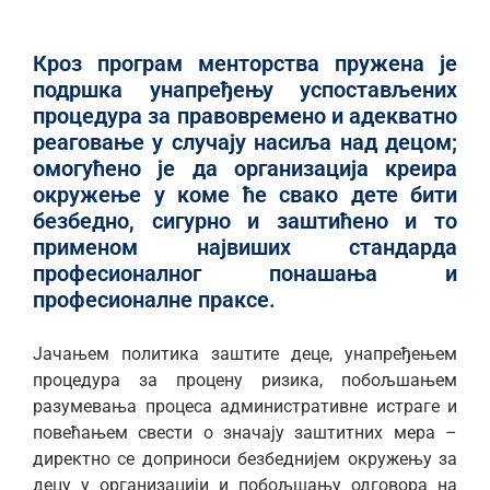
Кроз програм менторства пружена је
подршка унапређењу успостављених
процедура за правовремено и адекватно
реаговање у случају насиља над децом;
омогућено је да организација креира
окружење у коме ће свако дете бити
безбедно, сигурно и заштићено и то
применом највиших стандарда
професионалног понашања и
професионалне праксе.
Јачањем политика заштите деце, унапређењем
процедура за процену ризика, побољшањем
разумевања процеса административне истраге и
повећањем свести о значају заштитних мера –
директно се доприноси безбеднијем окружењу за
децу у организацији и побољшању одговора на