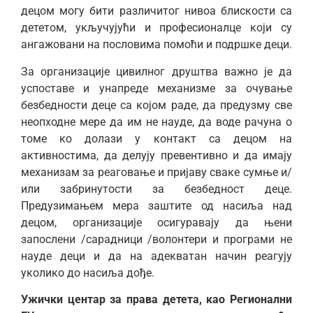
децом могу бити различитог нивоа блискости са
дететом, укључујући и професионалце који су
ангажовани на пословима помоћи и подршке деци.
За организације цивилног друштва важно је да
успоставе и унапреде механизме за очување
безбедности деце са којом раде, да предузму све
неопходне мере да им не науде, да воде рачуна о
томе ко долази у контакт са децом на
активностима, да делују превентивно и да имају
механизам за реаговање и пријаву сваке сумње и/
или забринутости за безбедност деце.
Предузимањем мера заштите од насиља над
децом, организације осигуравају да њени
запослени /сарадници /волонтери и програми не
науде деци и да на адекватан начин реагују
уколико до насиља дође.
Ужички центар за права детета, као Регионални