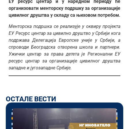
ЕУ ресурс центар и у наредном периоду ће
организовати менторску подршку за организације
цивилног друштва у складу са њиховом потребом.
Менторска подршка
се реализује у оквиру пројекта
ЕУ Ресурс центар за цивилно друштво у Србији кога
подржава Делегација Европске уније у Србији, а
спроводи Београдска отворена школа и партнери.
Ужички центар за права детета је Регионални ЕУ
ресурс центар за организације цивилног друштва
западне и југозападне Србије.
ОСТАЛЕ ВЕСТИ