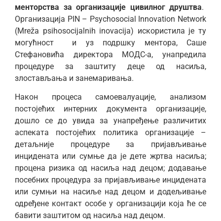
менторства
за организације цивилног друштва
.
Организација PIN – Psychosocial Innovation Network
(Mreža psihosocijalnih inovacija) искористила је ту
могућност и уз подршку ментора, Саше
Стефановића директора МОДС-а, унапредила
процедуре за заштиту деце од насиља,
злостављања и занемаривања.
Након процеса самоевалуације, анализом
постојећих интерних документа организације,
дошло се до увида за унапређење различитих
аспеката постојећих политика организације –
детаљније процедуре за пријављивање
инцидената или сумње да је дете жртва насиља;
процена ризика од насиља над децом; додавање
посебних процедура за пријављивање инцидената
или сумњи на насиље над децом и додељивање
одређене контакт особе у организацији која ће се
бавити заштитом од насиља над децом.