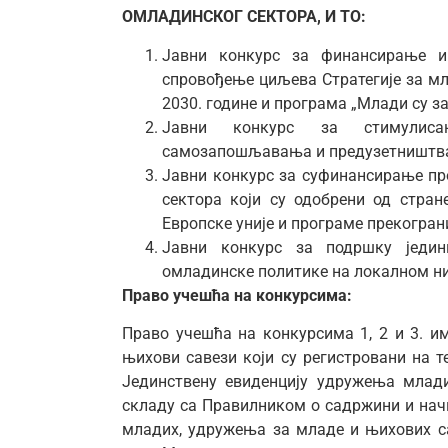
ОМЛАДИНСКОГ СЕКТОРА,
И ТО:
Јавни конкурс за финансирање и
спровођење циљева Стратегије за мл
2030. године и програма „Млади су за
Јавни конкурс за стимулиса
самозапошљавања и предузетништва
Јавни конкурс за суфинансирање пр
сектора који су одобрени од стран
Европске уније и програме прекогран
Јавни конкурс за подршку једи
омладинске политике на локалном ни
Право учешћа на конкурсима:
Право учешћа на конкурсима 1, 2 и 3. 
њихови савези који су регистровани на те
Јединствену евиденцију удружења млад
складу са Правилником о садржини и нач
младих, удружења за младе и њихових сав