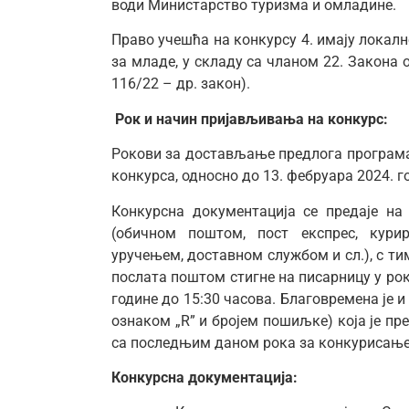
води Министарство туризма и омладине.
Право учешћа на конкурсу 4. имају локалн
за младе, у складу са чланом 22. Закона 
116/22 – др. закон).
Рок и начин пријављивања на конкурс:
Рокови за достављање предлога програма
конкурса, односно до 13. фебруара 2024. г
Конкурсна документација се предаје н
(обичном поштом, пост експрес, кур
уручењем, доставном службом и сл.), с ти
послата поштом стигне на писарницу у рок
године до 15:30 часова. Благовремена је 
ознаком „R” и бројем пошиљке) која је п
са последњим даном рока за конкурисање, 
Конкурсна документација: