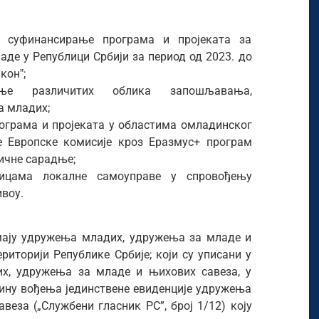
 суфинансирање програма и пројеката за
аде у Републици Србији за период од 2023. до
конˮ;
ње различитих облика запошљавања,
 младих;
ограма и пројеката у областима омладинског
е Европске комисије кроз Еразмус+ програм
ичне сарадње;
ницама локалне самоуправе у спровођењу
воу.
имају удружења младих, удружења за младе и
риторији Републике Србије; који су уписани у
их, удружења зa младе и њихових савеза, у
ину вођења јединствене евиденције удружења
еза („Службени гласник РС”, број 1/12) коју