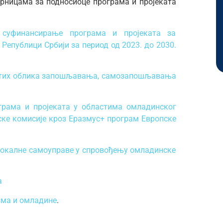
ама за подносиоце програма и пројеката
суфинансирање програма и пројеката за
Републици Србији за период од 2023. до 2030.
читих облика запошљавања, самозапошљавања
грама и пројеката у областима омладинског
пске комисије кроз Еразмус+ програм Европске
 локалне самоуправе у спровођењу омладинске
а
зма и омладине
.