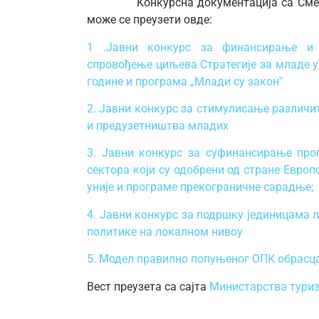
Конкурсна документација са Смерниц
може се преузети овде:
1 .Јавни конкурс за финансирање и 
спровођење циљева Стратегије за младе у 
године и програма „Млади су законˮ
2. Јавни конкурс за стимулисање разли
и предузетништва младих
3. Јавни конкурс за суфинансирање про
сектора који су одобрени од стране Евро
уније и програме прекограничне сарадње;
4. Јавни конкурс за подршку јединицама
политике на локалном нивоу
5. Модел правилно попуњеног ОПК обрасц
Вест преузета са сајта
Министарства тури