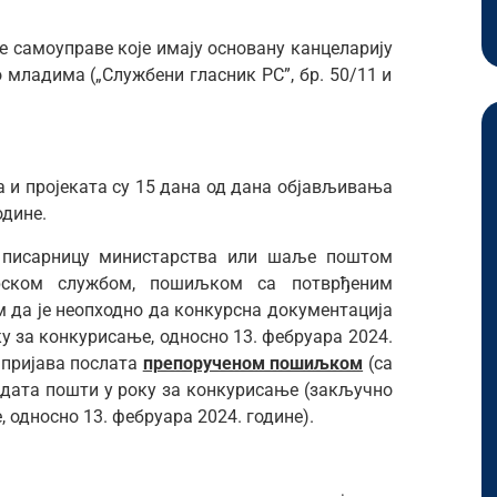
е самоуправе које имају основану канцеларију
о младима („Службени гласник РС”, бр. 50/11 и
 и пројеката су 15 дана од дана објављивања
одине.
а писарницу министарства или шаље поштом
ирском службом, пошиљком са потврђеним
м да је неопходно да конкурсна документација
у за конкурисање, односно 13. фебруара 2024.
и пријава послата
препорученом пошиљком
(са
редата пошти у року за конкурисање (закључно
односно 13. фебруара 2024. године).