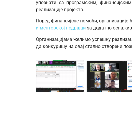
упознати са програмским, финансијски
реализације пројекта.
Поред финансијске помоћи, организације 
и менторској подршци
за додатно оснажи
Организацијама желимо успешну реализац
да конкуришу на овај стално отворени поз