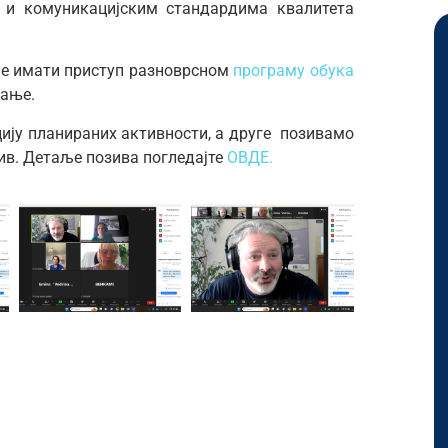
м и комуникацијским стандардима квалитета
ће имати приступ разноврсном
програму обука
вање.
ију планираних активности, а друге позивамо
ив. Детаље позива погледајте
ОВДЕ.