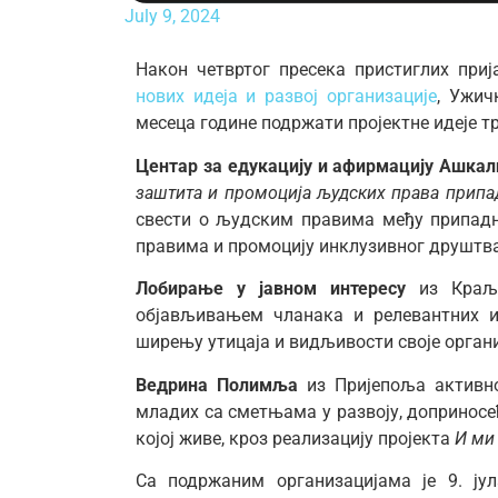
July 9, 2024
Након четвртог пресека пристиглих при
нових идеја и развој организације
, Ужич
месеца године подржати пројектне идеје т
Центар за едукацију и афирмацију Ашкал
заштита и промоција људских права припа
свести о људским правима међу припадн
правима и промоцију инклузивног друштва
Лобирање у јавном интересу
из Краљ
објављивањем чланака и релевантних и
ширењу утицаја и видљивости своје органи
Ведрина Полимља
из
Пријепоља
активн
младих са сметњама у развоју, доприносећ
којој живе, кроз реализацију пројекта
И ми
Са подржаним организацијама је 9. ју