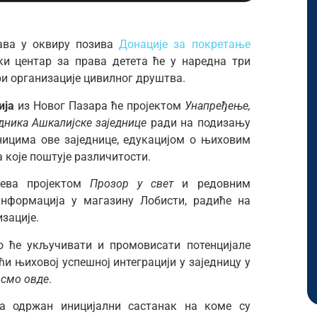
јава у оквиру позива
Донације за покретање
ки центар за права детета ће у наредна три
ри организације цивилног друштва.
ија
из Новог Пазара ће пројектом
Унапређење,
дника Ашкалијске заједнице
ради на подизању
ицима ове заједнице, едукацијом о њиховим
 које поштује различитости.
ева пројектом
Прозор у свет
и редовним
нформација у магазину Лобисти, радиће на
зације.
о ће укључивати и промовисати потенцијале
и њиховој успешној интеграцији у заједницу у
 смо овде
.
ла одржан иницијални састанак на коме су