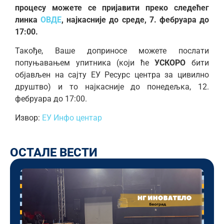
процесу можете се пријавити преко следећег
линка
ОВДЕ
, најкасније до среде, 7. фебруара до
17:00.
Такође, Ваше доприносе можете послати
попуњавањем упитника (који ће
УСКОРО
бити
објављен на сајту ЕУ Ресурс центра за цивилно
друштво) и то најкасније до понедељка, 12.
фебруара до 17:00.
Извор:
ЕУ Инфо центар
ОСТАЛЕ ВЕСТИ