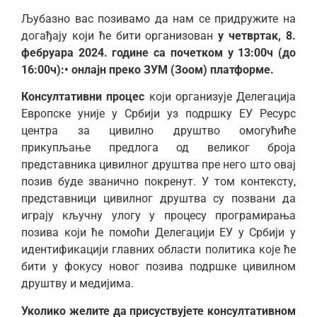
Љубазно вас позивамо да нам се придружите на
догађају који ће бити организован
у четвртак, 8.
фебруара 2024. године са почетком у 13:00ч (до
16:00ч):• онлајн преко ЗУМ (Зоом) платформе.
Консултативни процес
који организује Делегација
Европске уније у Србији уз подршку ЕУ Ресурс
центра за цивилно друштво омогућиће
прикупљање предлога од великог броја
представника цивилног друштва пре него што овај
позив буде званично покренут. У том контексту,
представници цивилног друштва су позвани да
играју кључну улогу у процесу програмирања
позива који ће помоћи Делегацији ЕУ у Србији у
идентификацији главних области политика које ће
бити у фокусу новог позива подршке цивилном
друштву и медијима.
Уколико желите да присуствујете консултативном