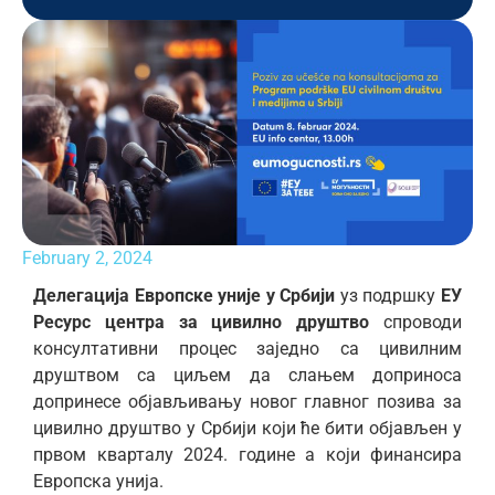
February 2, 2024
Делегација Европске уније у Србији
уз подршку
ЕУ
Ресурс центра за цивилно друштво
спроводи
консултативни процес заједно са цивилним
друштвом са циљем да слањем доприноса
допринесе објављивању новог главног позива за
цивилно друштво у Србији који ће бити објављен у
првом кварталу 2024. године а који финансира
Европска унија.