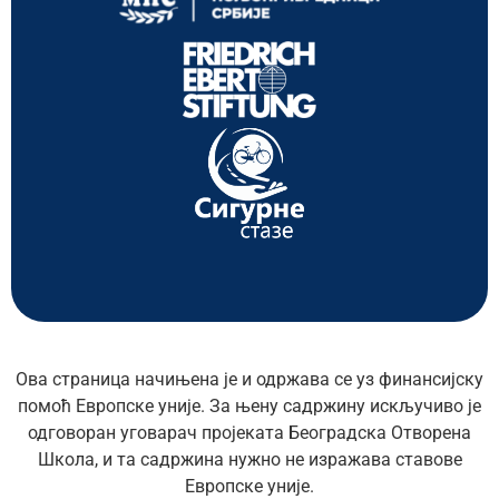
Ова страница начињена је и одржава се уз финансијску
помоћ Европске уније. За њену садржину искључиво је
одговоран уговарач пројеката Београдска Отворена
Школа, и та садржина нужно не изражава ставове
Европске уније.