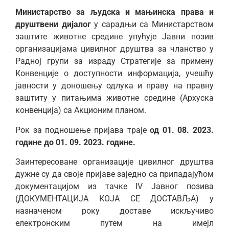
Министарство за људска и мањинска права и
друштвени дијалог
у сарадњи са Министарством
заштите животне средине упућује Јавни позив
организацијама цивилног друштва за чланство у
Радној групи за израду Стратегије за примену
Конвенције о доступности информација, учешћу
јавности у доношењу одлука и праву на правну
заштиту у питањима животне средине (Архуска
конвенција) са Акционим планом.
Рoк зa пoднoшeњe пријава траје
од 01. 08. 2023.
године до 01. 09. 2023. године.
Заинтересоване организације цивилног друштва
дужне су да своје пријаве заједно са припадајућом
документацијом из тачке IV Јавног позива
(ДОКУМЕНТАЦИЈА КОЈА СЕ ДОСТАВЉА) у
назначеном року доставе искључиво
електронским путем на имејл