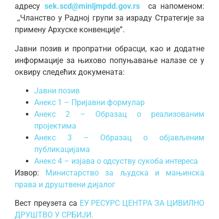
адресу
sek.scd@minljmpdd.gov.rs
сa нaпoмeнoм:
,,Чланство у Радној групи за израду Стратегије за
примену Архуске конвенције”.
Јавни позив и пропратни обрасци, као и додатне
информације за њихово попуњавање налазе се у
оквиру следећих докумената:
Јавни позив
Анекс 1 – Пријавни формулар
Анекс 2 – Образац о реализованим
пројектима
Анекс 3 – Образац о објављеним
публикацијама
Анекс 4 – изјава о одсуству сукоба интереса
Извор:
Министарство за људска и мањинска
права и друштвени дијалог
Вест преузета са
ЕУ РЕСУРС ЦЕНТРА ЗА ЦИВИЛНО
ДРУШТВО У СРБИЈИ.