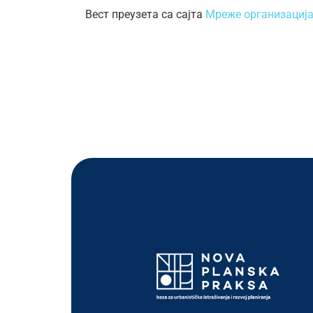
Вест преузета са сајта
Мреже организација