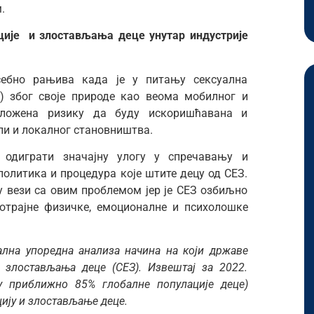
.
ције и злостављања деце унутар индустрије
себно рањива када је у питању сексуална
) због своје природе као веома мобилног и
зложена ризику да буду искоришћавана и
ли и локалног становништва.
одиграти значајну улогу у спречавању и
олитика и процедура које штите децу од СЕЗ.
 у вези са овим проблемом јер је СЕЗ озбиљно
отрајне физичке, емоционалне и психолошке
бална упоредна анализа начина на који државе
и злостављања деце (СЕЗ). Извештај за 2022.
ју приближно 85% глобалне популације деце)
ацију и злостављање деце.