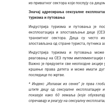
из приватног сектора које послују са децом
Значај адресирања сексуалне експлоата
туризма и путовања
Индустрија туризма и путовања је по
експлоатација и злостављање деце (СЕЗ
транзитног сектора. Деца су често и
злостављана од стране туриста, путника а
Индустрија туризма и путовања може 
реаговању на СЕЗ путем имплементације п
Важно је предузети све неопходне акције
кршење права детета и може имати дуг
последице по жртве.
* Индекс „Излазак из сенке” је прва гло
штите децу од сексуалне експлоатације 
показује како 60 земаља (које обухвата
спречавају и реагују на сексуалну експлоат