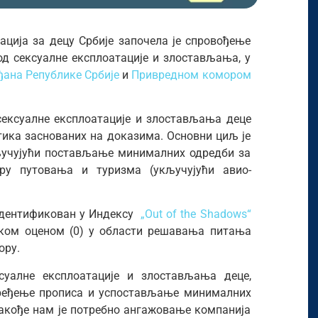
ација за децу Србије започела је спровођење
од сексуалне експлоатације и злостављања, у
ана Републике Србије
и
Привредном комором
сексуалне експлоатације и злостављања деце
тика заснованих на доказима. Основни циљ је
кључујући постављање минималних одредби за
ору путовања и туризма (укључујући авио-
 идентификован у Индексу
„Out of the Shadows“
ском оценом (0) у области решавања питања
ору.
уалне експлоатације и злостављања деце,
пређење прописа и успостављање минималних
Такође нам је потребно ангажовање компанија