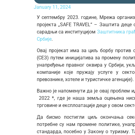
January 11, 2024
У септембру 2023. године, Мрежа организ
пројекта „SAFE TRAVEL“ – Заштита деце 
сарадњи са институцијом
Заштитника грађ
Србије
.
Овај пројекат има за циљ борбу против 
(СЕЗ) путем иницијатива за промену поли
унапређење правног оквира у Србији, у
компаније које пружају услуге у сект
превознике, хотеле и туристичке агенције).
Важно је напоменути да је овај проблем
2022 *, где је наша земља оцењена ни
трговине и експлоатације деце у овом сект
Да бисмо постигли циљ окончања секс
потребне су нам промене политике, уна
стандарда, посебно у Закону о туризму. 