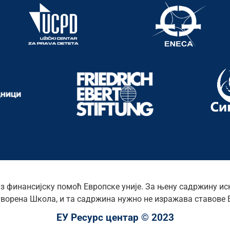
уз финансијску помоћ Европске уније. За њену садржину ис
ворена Школа, и та садржина нужно не изражава ставове Е
ЕУ Ресурс центар © 2023