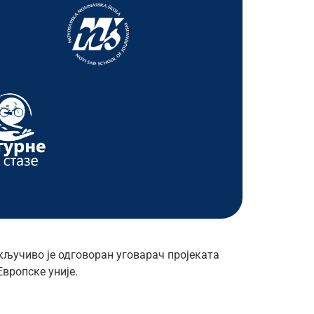
кључиво је одговоран уговарач пројеката
вропске уније.