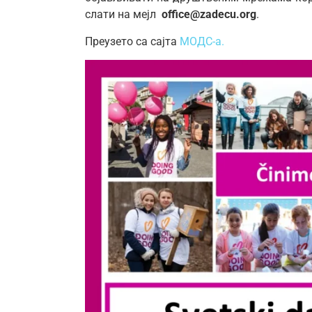
слати на мејл
office@zadecu.org
.
Преузето са сајта
МОДС-а.