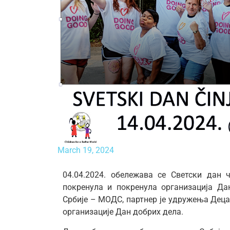
March 19, 2024
04.04.2024. обележава се Светски дан 
покренула и покренула организација Да
Србије – МОДС, партнер је удружења Деца 
организације Дан добрих дела.