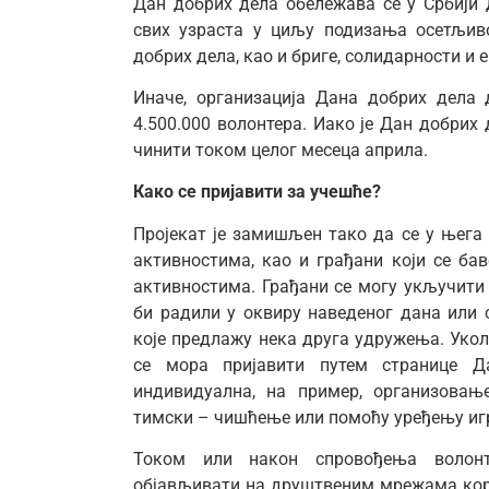
Дан добрих дела обележава се у Србији
свих узраста у циљу подизања осетљив
добрих дела, као и бриге, солидарности и
Иначе, организација Дана добрих дела
4.500.000 волонтера. Иако је Дан добрих
чинити током целог месеца априла.
Како се пријавити за учешће?
Пројекат је замишљен тако да се у њега
активностима, као и грађани који се б
активностима. Грађани се могу укључити 
би радили у оквиру наведеног дана или 
које предлажу нека друга удружења. Укол
се мора пријавити путем странице Д
индивидуална, на пример, организовањ
тимски – чишћење или помоћу уређењу иг
Током или након спровођења волонте
објављивати на друштвеним мрежама ко