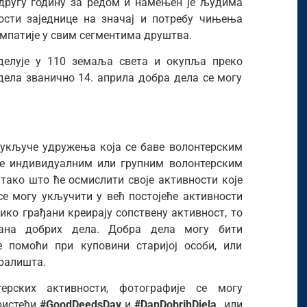
 другу годину за редом и намењен је људима
ости заједнице на значај и потребу чињења
 емпатије у свим сегментима друштва.
 делује у 110 земаља света и окупља преко
 дела званично 14. априла добра дела се могу
 укључе удружења која се баве волонтерским
аве индивидуалним или групним волонтерским
тако што ће осмислити своје активности које
се могу укључити у већ постојеће активности
ико грађани креирају сопствену активност, то
ана добрих дела. Добра дела могу бити
е помоћи при куповини старијој особи, или
ралишта.
рских активности, фотографије се могу
ристећи
#GoodDeedsDay
и
#DanDobrihDjela
или