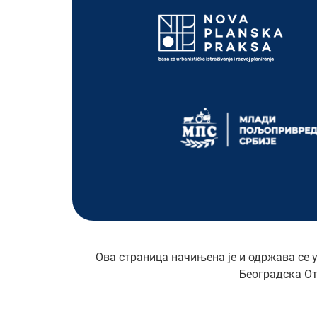
Ова страница начињена је и одржава се 
Београдска От