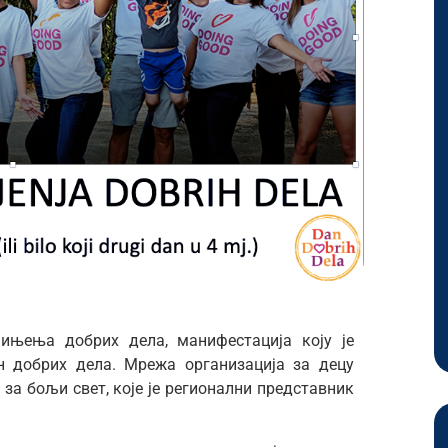
чињења добрих дела, манифестација коју је
н добрих дела. Мрежа организација за децу
за бољи свет, које је регионални представник