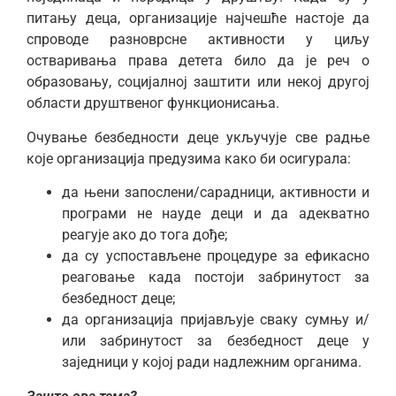
питању деца, организације најчешће настоје да
спроводе разноврсне активности у циљу
остваривања права детета било да је реч о
образовању, социјалној заштити или некој другој
области друштвеног функционисања.
Очување безбедности деце укључује све радње
које организација предузима како би осигурала:
да њени запослени/сарадници, активности и
програми не науде деци и да адекватно
реагује ако до тога дође;
да су успостављене процедуре за ефикасно
реаговање када постоји забринутост за
безбедност деце;
да организација пријављује сваку сумњу и/
или забринутост за безбедност деце у
заједници у којој ради надлежним органима.