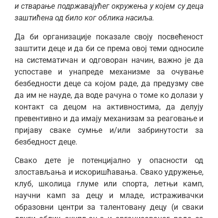
и стварање подржавајућег окружења у којем су деца
заштићена од било ког облика насиља.
Да би организације показале своју посвећеност
заштити деце и да би се према овој теми односиле
на систематичан и одговоран начин, важно је да
успоставе и унапреде механизме за очување
безбедности деце са којом раде, да предузму све
да им не науде, да воде рачуна о томе ко долази у
контакт са децом на активностима, да делују
превентивно и да имају механизам за реаговање и
пријаву сваке сумње и/или забринутости за
безбедност деце.
Свако дете је потенцијално у опасности од
злостављања и искоришћавања. Свако удружење,
клуб, школица глуме или спорта, летњи камп,
научни камп за децу и младе, истраживачки
образовни центри за талентовану децу (и сваки