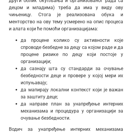
други облик окупљања и организованог рада са
децом и младима) треба да има у виду ову
чињеницу. Стога је реализована обука и
менторство на ову тему усмерено на опис процеса
и алата који ће помоћи организацијама:
да процене колико су активности које
спроводе безбедне за децу са којом раде и да
процене ризике по децу који постоје у
организацији;
да сазнају шта су стандарди за очување
безбедности деце и провере у којој мери их
испуњавају;
да мапирају локални контекст који је важан
за заштиту деце;
да направе план за унапређење интерних
механизама и процедура у организацији за
очување безбедности.
Водич за унапређење интерних механизама