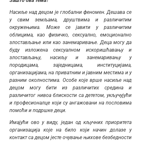
Зашто ова тема?
Насиље над децом је глобални феномен. Дешава се
у свим земљама, друштвима и различитим
окружењима. Може се јавити у различитим
облицима, као физичко, сексуално, емоционално
злостављање или као занемаривање. Деца могу да
буду изложена сексуалном искоришћавању и
злостављању, насиљу и занемаривању у
породицама, заједницама, институцијама,
организацијама, на приватним и јавним местима и у
разним околностима. Особе које врше насиље над
децом могу бити из различитих средина и
различитог нивоа блискости са дететом, укључујући
и професионалце који су ангажовани на пословима
помоћи и подршке деци.
Имајући ово у виду, један од кључних приоритета
организација које на било који начин долазе у
контакт са децом јесте очување њихове безбедности