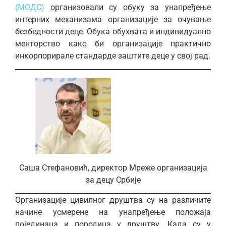
(МОДС)
организовали су обуку за унапређење
интерних механизама организације за очување
безбедности деце. Обука обухвата и индивидуално
менторство како би организације практично
инкорпорирале стандарде заштите деце у свој рад.
Саша Стефановић, директор Мреже организација
за децу Србије
Организације цивилног друштва су на различите
начине усмерене на унапређење положаја
појединаца и породица у друштву. Када су у