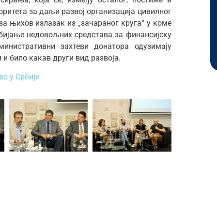
иоритета за даљи развој организација цивилног
за њихов излазак из „зачараног круга“ у коме
бијање недовољних средстава за финансијску
инистративни захтеви донатора одузимају
 и било какав други вид развоја.
во у Србији