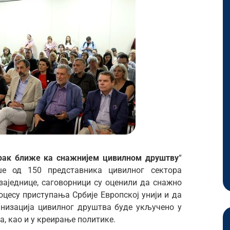
ак ближе ка снажнијем цивилном друштву
“
ше од 150 представника цивилног сектора
заједнице, саговорници су оценили да снажно
оцесу приступања Србије Европској унији и да
ганизација цивилног друштва буде укључено у
, као и у креирање политике.