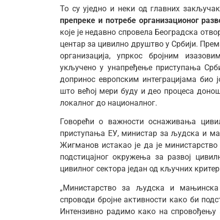
То су уједно и неки од главних закључа
препреке и потребе организационог разв
које је недавно спровела Београдска отво
центар за цивилно друштво у Србији. Пре
организација, упркос бројним изазов
укључено у унапређење приступања Срби
допринос европским интеграцијама био ј
што већој мери буду и део процеса дон
локалног до националног.
Говорећи о важности оснаживања цивил
приступања ЕУ, министар за људска и м
Жигманов истакао је да је министарство
подстицајног окружења за развој цивил
цивилног сектора један од кључних критер
„Министарство за људска и мањинска 
спроводи бројне активности како би подс
Интензивно радимо како на спровођењу 