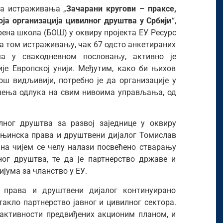
ка истраживања „
Зачарани кругови – праксе,
оја организација цивилног друштва у Србији
“,
рена школа (БОШ) у оквиру пројекта ЕУ Ресурс
ма том истраживању, чак 67 одсто анкетираних
има у свакодневном пословању, активно је
је Европској унији. Међутим, како би њихов
ош видљивији, потребно је да организације у
ошења одлука на свим нивоима управљања, од
ног друштва за развој заједнице у оквиру
ањинска права и друштвени дијалог Томислав
 на чијем се челу налази посвећено стварању
ног друштва, те да је партнерство државе и
ијума за чланство у ЕУ.
права и друштвени дијалог континуирано
такло партнерство јавног и цивилног сектора.
активности предвиђених акционим планом, и