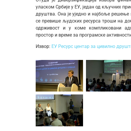
уласком Србије у ЕУ, један од кључних пр
друштва. Она је уједно и најбоље решење 
се превише људских ресурса троши на до
одрживост и у коме компликовани адм
простор и време за програмске активности
Извор:
ЕУ Ресурс центар за цивилно друшт