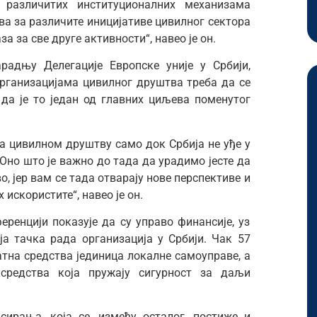
различитих институционалних механизама
а за различите иницијативе цивилног сектора
за за све друге активности“, навео је он.
адњу Делегације Европске уније у Србији,
организацијама цивилног друштва треба да се
 да је то један од главних циљева поменутог
а цивилном друштву само док Србија не уђе у
. Оно што је важно до тада да урадимо јесте да
о, јер вам се тада отварају нове перспективе и
 искористите“, навео је он.
ренцији показује да су управо финансије, уз
а тачка рада организација у Србији. Чак 57
атна средства јединица локалне самоуправе, а
средства која пружају сигурност за даљи
сирања, која се, између осталог, постиже и