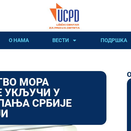
О НАМА
ВЕСТИ
ПОДРШКА
ТВО МОРА
Е УКЉУЧИ У
ПАЊА СРБИЈЕ
ЈИ