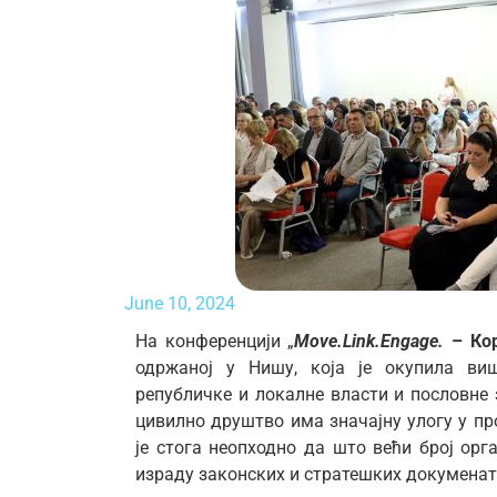
June 10, 2024
На конференцији „
Move.Link.Engage.
– Кор
одржаној у Нишу, која је окупила ви
републичке и локалне власти и пословне 
цивилно друштво има значајну улогу у пр
је стога неопходно да што већи број ор
израду законских и стратешких докумената