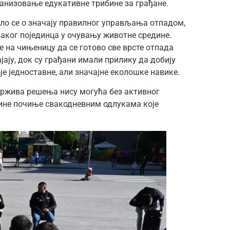
ганизовање едукативне трибине за грађане.
ило се о значају правилног управљања отпадом,
аког појединца у очувању животне средине.
е на чињеницу да се готово све врсте отпада
ају, док су грађани имали прилику да добију
е једноставне, али значајне еколошке навике.
држива решења нису могућа без активног
ине почиње свакодневним одлукама које