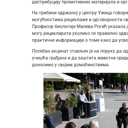
дистрибуцију промотивних материјала и ор
На трибини одржаној у центру Ужица говор
могућностима рециклаже и одговорности св
Професор биологије Милева Рогић указала ј
могу рециклирати уколико се правилно одвај
практичне информације о томе како да усвој
Посебан акценат стављен је на поруку да о
учешћа грађана и да заштита животне сред
доносимо у својим домаћинствима.