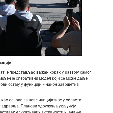
зације
кат је представљао важан корак у развоју самог
ављен је оперативни модел који се може даље
ови остају у функцији и након завршетка
 као основа за нове иницијативе у области
ог здравља. Планови удружења укључују
аставак едукативних активности и јачање