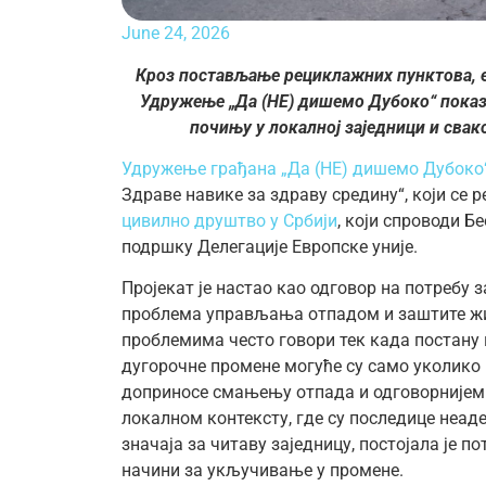
June 24, 2026
Кроз постављање рециклажних пунктова, е
Удружење „Да (НЕ) дишемо Дубоко“ показ
почињу у локалној заједници и сва
Удружење грађана „Да (НЕ) дишемо Дубоко
Здраве навике за здраву средину“, који се р
цивилно друштво у Србији
, који спроводи Б
подршку Делегације Европске уније.
Пројекат је настао као одговор на потреб
проблема управљања отпадом и заштите жи
проблемима често говори тек када постану 
дугорочне промене могуће су само уколико 
доприносе смањењу отпада и одговорнијем 
локалном контексту, где су последице неа
значаја за читаву заједницу, постојала је 
начини за укључивање у промене.