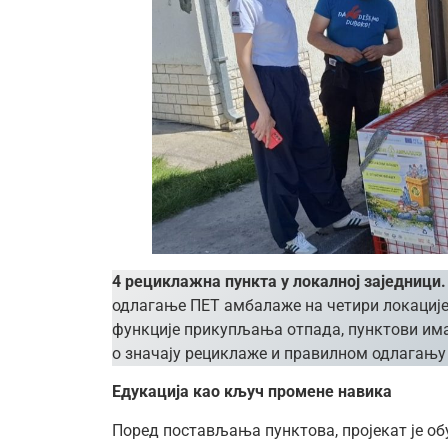
4 рециклажна пункта у локалној заједници
одлагање ПЕТ амбалаже на четири локације:
функције прикупљања отпада, пунктови имај
о значају рециклаже и правилном одлагању
Едукација као кључ промене навика
Поред постављања пунктова, пројекат је о