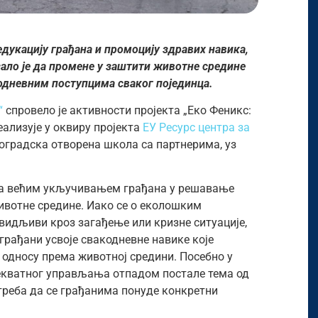
дукацију грађана и промоцију здравих навика,
ало је да промене у заштити животне средине
кодневним поступцима сваког појединца.
“
спровело је активности пројекта „Еко Феникс:
еализује у оквиру пројекта
ЕУ Ресурс центра за
еоградска отворена школа са партнерима, уз
у за већим укључивањем грађана у решавање
вотне средине. Иако се о еколошким
видљиви кроз загађење или кризне ситуације,
грађани усвоје свакодневне навике које
односу према животној средини. Посебно у
декватног управљања отпадом постале тема од
потреба да се грађанима понуде конкретни