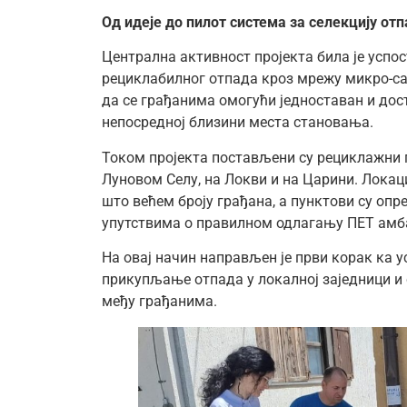
Од идеје до пилот система за селекцију от
Централна активност пројекта била је успо
рециклабилног отпада кроз мрежу микро-са
да се грађанима омогући једноставан и дос
непосредној близини места становања.
Током пројекта постављени су рециклажни п
Луновом Селу, на Локви и на Царини. Локац
што већем броју грађана, а пунктови су оп
упутствима о правилном одлагању ПЕТ амб
На овај начин направљен је први корак ка 
прикупљање отпада у локалној заједници и 
међу грађанима.