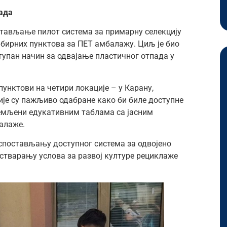
пада
стављање пилот система за примарну селекцију
бирних пунктова за ПЕТ амбалажу. Циљ је био
тупан начин за одвајање пластичног отпада у
унктови на четири локације – у Карану,
ије су пажљиво одабране како би биле доступне
ремљени едукативним таблама са јасним
алаже.
успостављању доступног система за одвојено
стварању услова за развој културе рециклаже