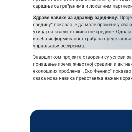
сарадње са грађанима и локалним партнер
Здраве навике за здравију заједницу.
Проје
средину“ показао је да мале промене у св
утицај на квалитет животне средине. Одва
и већа информисаност грађана представљају
управљању ресурсима.
Завршетком пројекта створени су услови за
понашање према животној средини и актив
еколошких проблема. „Еко Феникс“ показао ј
свака нова навика представља важан корак 