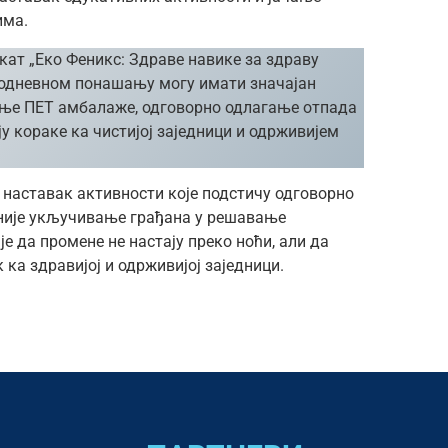
има.
кат „Еко Феникс: Здраве навике за здраву
акодневном понашању могу имати значајан
јање ПЕТ амбалаже, одговорно одлагање отпада
 кораке ка чистијој заједници и одрживијем
 наставак активности које подстичу одговорно
није укључивање грађана у решавање
е да промене не настају преко ноћи, али да
ка здравијој и одрживијој заједници.