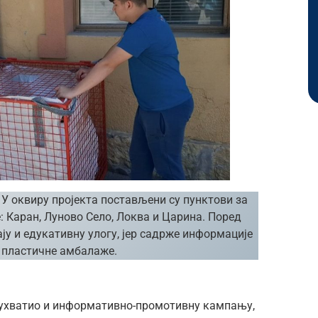
.
У оквиру пројекта постављени су пунктови за
 Каран, Луново Село, Локва и Царина. Поред
у и едукативну улогу, јер садрже информације
 пластичне амбалаже.
бухватио и информативно-промотивну кампању,