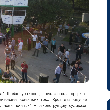
а“, Шабац успешно је реализовала пројекат
анизовање коњичких трка. Кроз две кључне
а нови почетак“ – реконструкцију судијског