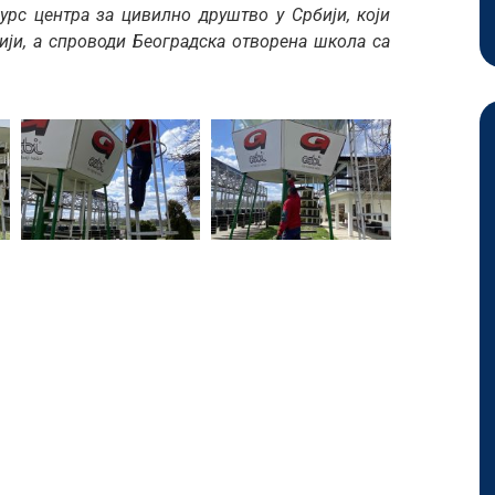
урс центра за цивилно друштво у Србији, који
ији, а спроводи Београдска отворена школа са