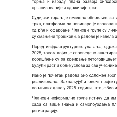
торња и израду плана развоја хиподро
организованије и одрживије трке.
Судијски торањ је темељно обновљен: за
трка, платформа за новинаре је изолован
од рђе и офарбане. Чланови групе су ли
су смањени трошкови, а радове је извела
Поред инфраструктурних улагања, одржа
2025, током којих је спроведено анкети
коришћене су за креирање петогодишњег 
будући раст и боље услове за све учеснике
Иако је почетак радова био одложен због
реализовано. Захваљујући овом пројек
коњичких дана у 2025. години, што је био 
Чланови неформалне групе истичу да им 
сада са више знања и самопоуздања пла
регистрацију.