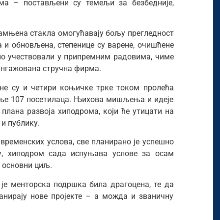
ма – постављени су темељи за безбедније,
тамњена стакла омогућавају бољу прегледност
а и обновљена, степенице су варене, очишћене
чно учествовали у припремним радовима, чиме
 ангажована стручна фирма.
не су и четири коњичке трке током пролећа
рање 107 посетилаца. Њихова мишљења и идеје
плана развоја хиподрома, који ће утицати на
 и публику.
 временских услова, све планирано је успешно
ту, хиподром сада испуњава услове за осам
и основни циљ.
је менторска подршка била драгоцена, те да
нирају нове пројекте – а можда и званичну