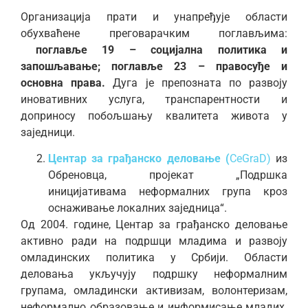
Организација прати и унапређује области
обухваћене преговарачким поглављима:
поглавље 19 – социјална политика и
запошљавање; поглавље 23 – правосуђе и
основна права.
Дуга је препозната по развоју
иновативних услуга, транспарентности и
доприносу побољшању квалитета живота у
заједници.
Центар за грађанско деловање (
CeGraD)
из
Обреновца, пројекат „Подршка
иницијативама неформалних група кроз
оснаживање локалних заједница“.
Од 2004. године, Центар за грађанско деловање
активно ради на подршци младима и развоју
омладинских политика у Србији. Области
деловања укључују подршку неформалним
групама, омладински активизам, волонтеризам,
неформално образовање и информисање младих.