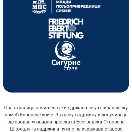
Ова страница начињена је и одржава се уз финансијску
помоћ Европске уније. За њену садржину искључиво је
одговоран уговарач пројеката Београдска Отворена
Школа, и та садржина нужно не изражава ставове