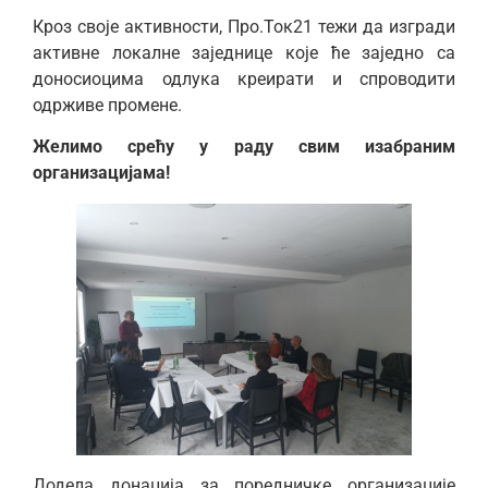
Кроз своје активности, Про.Ток21 тежи да изгради
активне локалне заједнице које ће заједно са
доносиоцима одлука креирати и спроводити
одрживе промене.
Желимо срећу у раду свим изабраним
организацијама!
Додела донација за поредничке организације