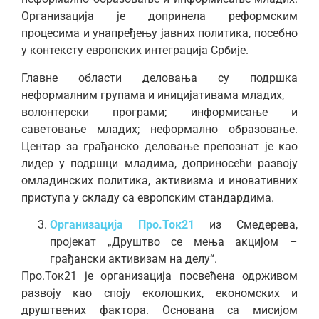
Организација је допринела реформским
процесима и унапређењу јавних политика, посебно
у контексту европских интеграција Србије.
Главне области деловања су подршка
неформалним групама и иницијативама младих,
волонтерски програми; информисање и
саветовање младих; неформално образовање.
Центар за грађанско деловање препознат је као
лидер у подршци младима, доприносећи развоју
омладинских политика, активизма и иновативних
приступа у складу са европским стандардима.
Организација Про.Ток21
из Смедерева,
пројекат „Друштво се мења акцијом –
грађански активизам на делу“.
Про.Ток21 је организација посвећена одрживом
развоју као споју еколошких, економских и
друштвених фактора. Основана са мисијом