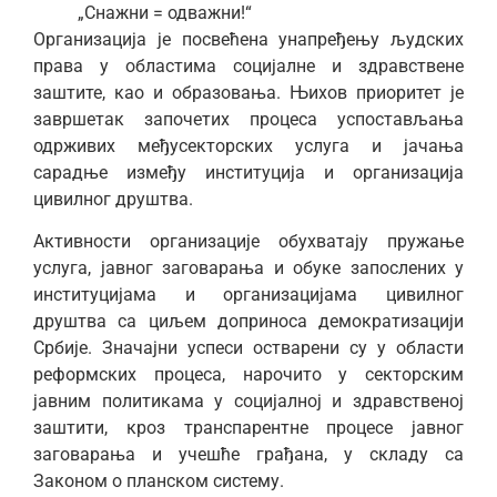
„Снажни = одважни!“
Организација је посвећена унапређењу људских
права у областима социјалне и здравствене
заштите, као и образовања. Њихов приоритет је
завршетак започетих процеса успостављања
одрживих међусекторских услуга и јачања
сарадње између институција и организација
цивилног друштва.
Активности организације обухватају пружање
услуга, јавног заговарања и обуке запослених у
институцијама и организацијама цивилног
друштва са циљем доприноса демократизацији
Србије. Значајни успеси остварени су у области
реформских процеса, нарочито у секторским
јавним политикама у социјалној и здравственој
заштити, кроз транспарентне процесе јавног
заговарања и учешће грађана, у складу са
Законом о планском систему.