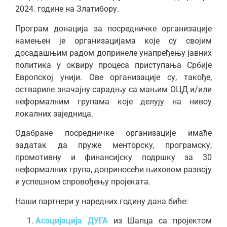
2024. године на Златибору.
Програм донација за посредничке организације
намењен је организацијама које су својим
досадашњим радом допринеле унапређењу јавних
политика у оквиру процеса приступања Србије
Европској унији. Ове организације су, такође,
оствариле значајну сарадњу са мањим ОЦД и/или
неформалним групама које делују на нивоу
локалних заједница.
Одабране посредничке организације имаће
задатак да пруже менторску, програмску,
промотивну и финансијску подршку за 30
неформалних група, доприносећи њиховом развоју
и успешном спровођењу пројеката.
Наши партнери у наредних годину дана биће:
Асоцијација ДУГА
из Шапца са пројектом