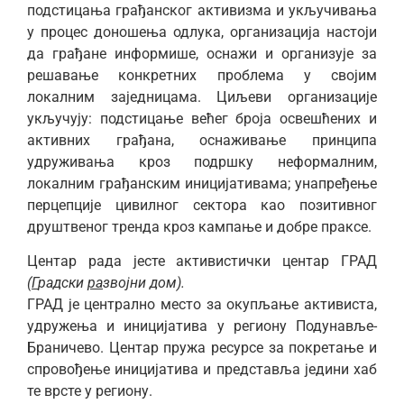
подстицања грађанског активизма и укључивања
у процес доношења одлука, организација настоји
да грађане информише, оснажи и организује за
решавање конкретних проблема у својим
локалним заједницама. Циљеви организације
укључују: подстицање већег броја освешћених и
активних грађана, оснаживање принципа
удруживања кроз подршку неформалним,
локалним грађанским иницијативама; унапређење
перцепције цивилног сектора као позитивног
друштвеног тренда кроз кампање и добре праксе.
Центар рада jeсте активистички центар ГРАД
(
Г
радски
ра
звојни
д
ом).
ГРАД је централно место за окупљање активиста,
удружења и иницијатива у региону Подунавље-
Браничево. Центар пружа ресурсе за покретање и
спровођење иницијатива и представља једини хаб
те врсте у региону.