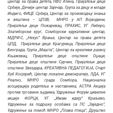
центар за права детета, НВО Атина, Пријатељи деце
Србије, Дечији центар Зајечар, Група за децу и младе
Индиго, ФИЦЕ Србија, Центар за производњу знања
и вештина – ЦПЗВ, МНРО у АП Војводини,
Пријатељи деце Пожаревац, ПРАXИС, УГ Либеро,
Златиборски круг, Сомборски едукативни центар,
МДРИ-С, „Неxус“ Врање, Центар за права детета
ЦПД, Пријатељи деце Крагујевца, Пријатељи деце
Београда, Група „Машта“, Центар за креативи развој
Књажевац, Пријатељи деце општине Оџаци,
Пријатељи деце општине Сурчин, Пријатељи деце
општине Звездара, КРЕАТИВНА ПЕДАГОГИЈА, Старт
Хуб Косјерић, Центар локалне демократије, ЛДА, УГ
Реално, МНРО града Сомбора, Национална
асоцијација родитеља и наставника, АСТРА Акција
против трговине људима, Удружење Форум цивилне
акције ФОРЦА, УГ „Имам идеју“ Краљево,
Удружење за подршку особама са ПС „Заједно“,
Удружење за помоћ МНРО „Плава птица“, Друштво