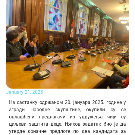
January 21, 2025
На састанку одржаном 20. јануара 2025. године у
згради Народне скупштине, окупили су се
овлашћени предлагачи из удружења чији су
циљеви заштита деце. Њихов задатак био је да
утврде коначне предлоге по два кандидата за