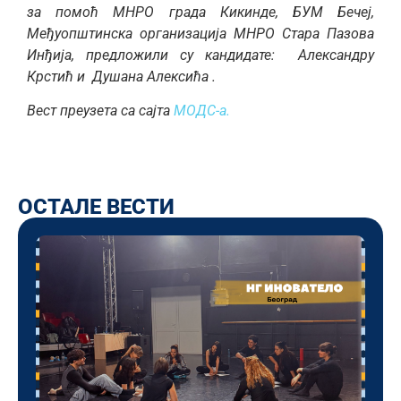
за помоћ МНРО града Кикинде, БУМ Бечеј,
Међуопштинска организација МНРО Стара Пазова
Инђија, предложили су кандидате: Александру
Крстић и Душана Алексића .
Вест преузета са сајта
МОДС-а.
ОСТАЛЕ ВЕСТИ