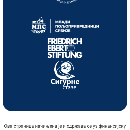
Ова страница начињена је и одржава се уз финансијску