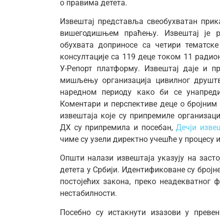
о правима детета.
Извештај представља свеобухватан прик
вишегодишњем праћењу. Извештај је ре
обухвата доприносе са четири тематск
консултације са 119 деце током 11 радио
У-Репорт платформу. Извештај даје и п
мишљењу организација цивилног друштв
наредном периоду како би се унапред
Коментари и перспективе деце о бројним 
извештаја које су припремиле организац
ДX су припремила и посебан,
Дечји изве
чиме су узели директно учешће у процесу
Општи налази извештаја указују на заст
детета у Србији. Идентификоване су број
постојећих закона, преко неадекватног 
нестабилности.
Посебно су истакнути изазови у преве