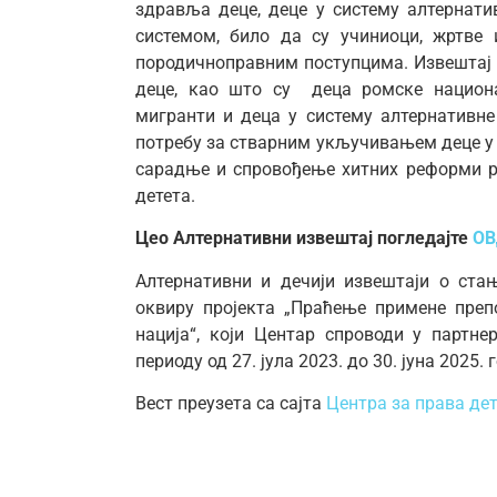
здравља деце, деце у систему алтернати
системом, било да су учиниоци, жртве
породичноправним поступцима. Извештај 
деце, као што су деца ромске национа
мигранти и деца у систему алтернативне
потребу за стварним укључивањем деце у п
сарадње и спровођење хитних реформи р
детета.
Цео Алтернативни извештај погледајте
ОВ
Алтернативни и дечији извештаји о ста
оквиру пројекта „Праћење примене преп
нација“, који Центар спроводи у партн
периоду од 27. јула 2023. до 30. јуна 2025. 
Вест преузета са сајта
Центра за права дет