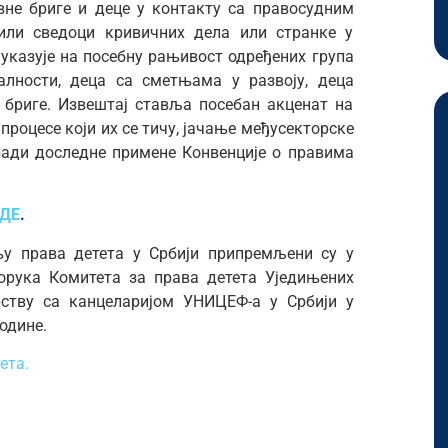
вне бриге и деце у контакту са правосудним
 или сведоци кривичних дела или странке у
указује на посебну рањивост одређених група
лности, деца са сметњама у развоју, деца
 бриге. Извештај ставља посебан акценат на
роцесе који их се тичу, јачање међусекторске
ади доследне примене Конвенције о правима
ДЕ
.
њу права детета у Србији припремљени су у
орука Комитета за права детета Уједињених
ерству са канцеларијом УНИЦЕФ-а у Србији у
године.
ета.