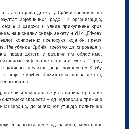
аз стања права детета у Србији заснован на
зултат заједничког рада 12 организација,
е сесије и садржи и увиде прикупљене кроз
ница, националну онлајн анкету и УНИЦЕФ-ову
редлог конкретних препорука које би, према
а, Република Србија требало да спроведе у
ила права детета у различитим областима.
питањима су јасно истакнути у тексту. Поред
ије цивилног друштва, деца окупљена у Клубу
штај
који је упућен Комитету за права детета,
 извештавања.
ој, па чак и назадовање у остваривању права
не системске слабости – од недовољне примене
финансирања, до значајног утицаја политичке
нцији и заштити деце од насиља, менталног