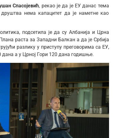
Душан Спасојевић
, рекао је да је ЕУ данас тема
 друштва нема капацитет да је наметне као
олитика, подсетила је да су Албанија и Црна
Плана раста за Западни Балкан а да је Србија
рујући разлику у приступу преговорима са ЕУ,
0 дана а у Црној Гори 120 дана годишње.