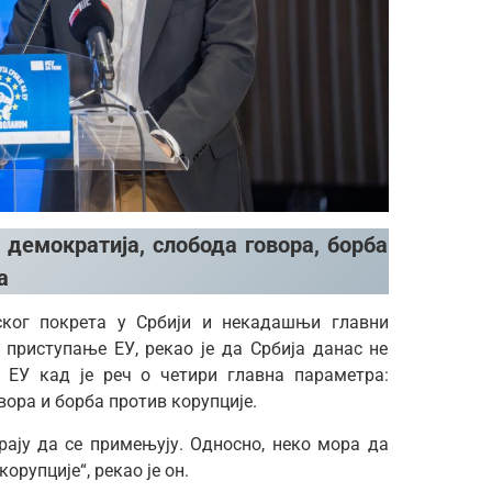
 демократија, слобода говора, борба
а
ског покрета у Србији и некадашњи главни
 приступање ЕУ, рекао је да Србија данас не
 ЕУ кад је реч о четири главна параметра:
вора и борба против корупције.
рају да се примењују. Односно, неко мора да
орупције“, рекао је он.