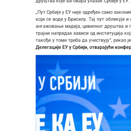
друштва које заговара улазак Србије у ЕУ.
„Пут Србије у ЕУ није одређен само закони
који се воде у Бриселу. Тај пут обликује
ангажовање медија, цивилног друштва и 
трајни напредак зависи од институција ко
такође у томе треба да учествују“, рекао ј
Делегације ЕУ у Србији, отварајући конфе