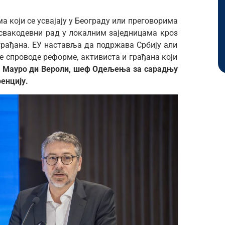
ма који се усвајају у Београду или преговорима
 и свакодевни рад у локалним заједницама кроз
грађана. ЕУ наставља да подржава Србију али
је спроводе реформе, активиста и грађана који
е
Мауро ди Вероли, шеф Одељења за сарадњу
ренцију.