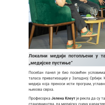
Локални медији потопљени у та
„медијске пустиње“
Посебан панел је био посвећен условим
таласа приватизације у Западној Србији.
медија која преноси исти програм, углавн
њихова сврха.
Професорка
Јелена Клеут
је рекла да су 
становништва, да медијску сцену каракте