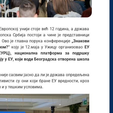
вропској унији стоје већ 12 година, а држава
опска Србија постоји а чине је представници
. Ово је главна порука конференције
„Знакови
ном?“
коју је 12.маја у Ужицу организовао
ЕУ
ЕУРЦ), национална платформа за подршку
ју у ЕУ
, који води Београдска отворена школа
 није сасвим јасно да ли је држава опредељена
тивисти су они који бране ЕУ вредности, кроз
м и у тешким условима.