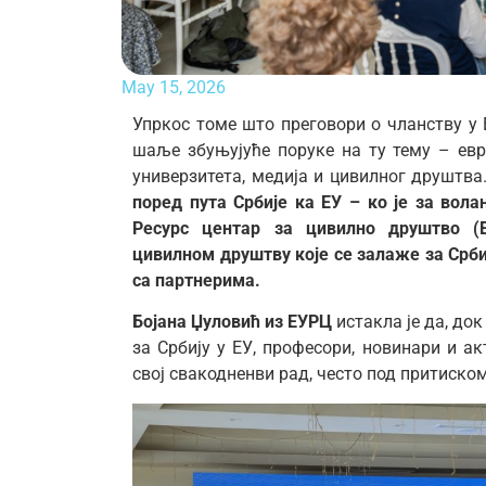
May 15, 2026
Упркос томе што преговори о чланству у Е
шаље збуњујуће поруке на ту тему – евр
универзитета, медија и цивилног друштва
поред пута Србије ка ЕУ – ко је за вола
Ресурс центар за цивилно друштво (
цивилном друштву које се залаже за Срби
са партнерима.
Бојана Џуловић из ЕУРЦ
истакла је да, док
за Србију у ЕУ, професори, новинари и ак
свој свакодненви рад, често под притиско