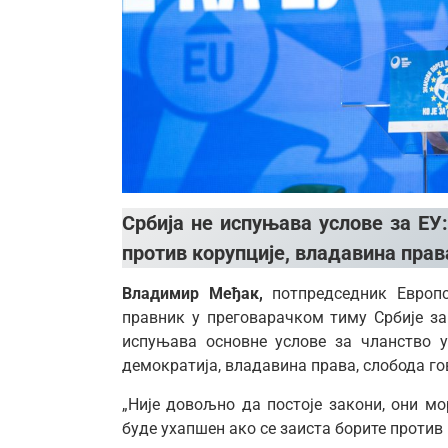
Србија не испуњава услове за ЕУ:
против корупције, владавина прав
Владимир Међак,
потпредседник Европ
правник у преговарачком тиму Србије за
испуњава основне услове за чланство у
демократија, владавина права, слобода го
„Није довољно да постоје закони, они мо
буде ухапшен ако се заиста борите против к