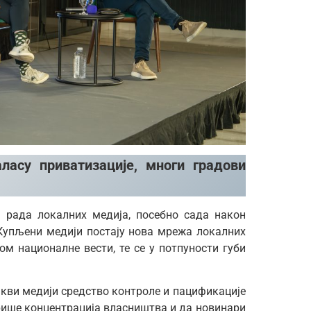
ласу приватизације, многи градови
а рада локалних медија, посебно сада након
 Купљени медији постају нова мрежа локалних
ом националне вести, те се у потпуности губи
такви медији средство контроле и пацификације
рише концентрација власништва и да новинари