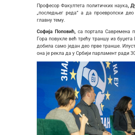
Професор Факултета политичких наука
, 
„последњег реда“ а да проевропски део
главну тему.
Софија Поповић,
са портала Савремена п
Гора повукле већ трећу траншу из буџета 
добила само један део прве транше. Илуст
она је рекла да у Србији парламент ради 3