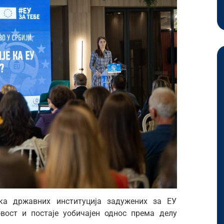
ика државних институција задужених за ЕУ
новост и постаје уобичајен однос према делу