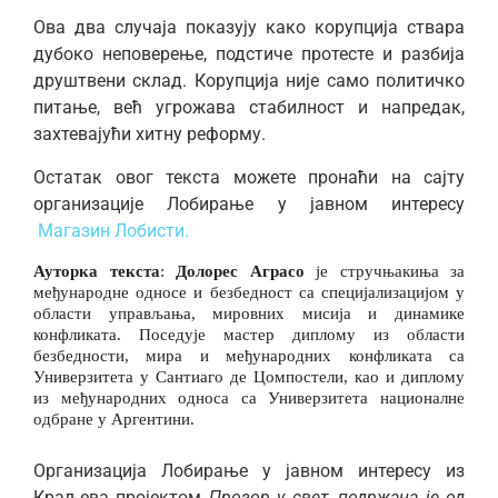
Ова два случаја показују како корупција ствара
дубоко неповерење, подстиче протесте и разбија
друштвени склад. Корупција није само политичко
питање, већ угрожава стабилност и напредак,
захтевајући хитну реформу.
Остатак овог текста можете пронаћи на сајту
организације Лобирање у јавном интересу
Магазин Лобисти.
Ауторка текста
:
Долорес Аграсо
је стручњакиња за
међународне односе и безбедност са специјализацијом у
области управљања, мировних мисија и динамике
конфликата. Поседује мастер диплому из области
безбедности, мира и међународних конфликата са
Универзитета у Сантиаго де Цомпостели, као и диплому
из међународних односа са Универзитета националне
одбране у Аргентини.
Организација Лобирање у јавном интересу из
Краљева пројектом
Прозор у свет, подржана је од