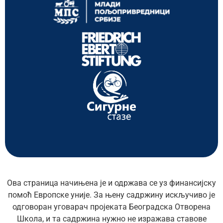
Ова страница начињена је и одржава се уз финансијску
помоћ Европске уније. За њену садржину искључиво је
одговоран уговарач пројеката Београдска Отворена
Школа, и та садржина нужно не изражава ставове