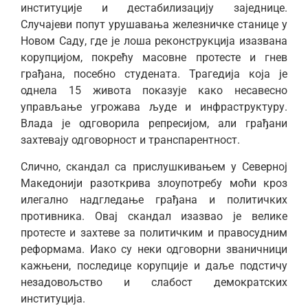
институције и дестабилизацију заједнице.
Случајеви попут урушавања железничке станице у
Новом Саду, где је лоша реконструкција изазвана
корупцијом, покрећу масовне протесте и гнев
грађана, посебно студената. Трагедија која је
однела 15 живота показује како несавесно
управљање угрожава људе и инфраструктуру.
Влада је одговорила репресијом, али грађани
захтевају одговорност и транспарентност.
Слично, скандал са прислушкивањем у Северној
Македонији разоткрива злоупотребу моћи кроз
илегално надгледање грађана и политичких
противника. Овај скандал изазвао је велике
протесте и захтеве за политичким и правосудним
реформама. Иако су неки одговорни званичници
кажњени, последице корупције и даље подстичу
незадовољство и слабост демократских
институција.