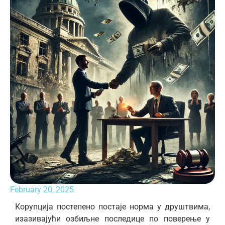
February 20, 2025
Корупција постепено постаје норма у друштвима,
изазивајући озбиљне последице по поверење у