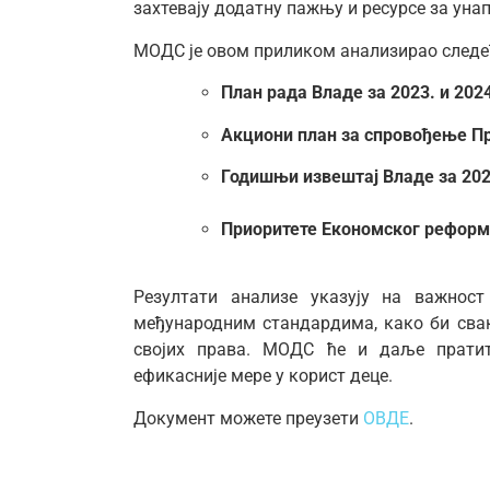
захтевају додатну пажњу и ресурсе за уна
МОДС је овом приликом анализирао следе
План рада Владе за 2023. и 2024
Акциони план за спровођење П
Годишњи извештај Владе за 202
Приоритете Економског реформс
Резултати анализе указују на важнос
међународним стандардима, како би сва
својих права. МОДС ће и даље пратит
ефикасније мере у корист деце.
Документ можете преузети
ОВДЕ
.