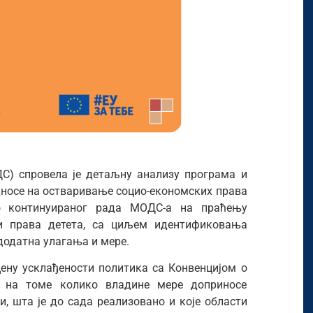
ДС) спровела је детаљну анализу програма и
односе на остваривање социо-економских права
ео континуираног рада МОДС-а на праћењу
ти права детета, са циљем идентификовања
 додатна улагања и мере.
цену усклађености политика са Конвенцијом о
е на томе колико владине мере доприносе
и, шта је до сада реализовано и које области