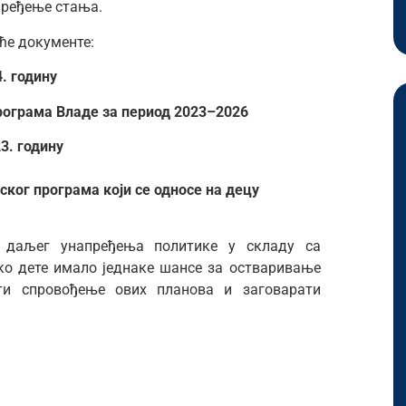
пређење стања.
ће документе:
. годину
рограма Владе за период 2023–2026
3. годину
ког програма који се односе на децу
т даљег унапређења политике у складу са
ко дете имало једнаке шансе за остваривање
и спровођење ових планова и заговарати