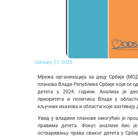
January 21, 2025
Мрежа организација за децу Србије (МО
планова Владе Републике Србије који се 
детета у 2024. години. Анализа је д
приоритета и политика Владе у облас
кључних изазова и области које захтевају
Увид у владине планове омогућио је про
правима детета. Фокус анализе био ј
остваривању права сваког детета у Србиј