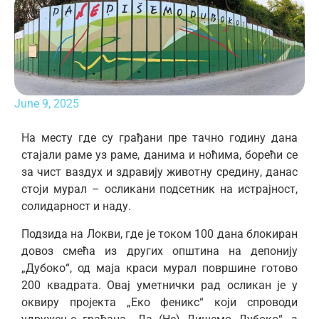
June 9, 2025
На месту где су грађани пре тачно годину дана
стајали раме уз раме, данима и ноћима, борећи се
за чист ваздух и здравију животну средину, данас
стоји мурал – осликани подсетник на истрајност,
солидарност и наду.
Подзида на Локви, где је током 100 дана блокиран
довоз смећа из других општина на депонију
„Дубоко“, од маја краси мурал површине готово
200 квадрата. Овај уметнички рад осликан је у
оквиру пројекта „Еко феникс“ који спроводи