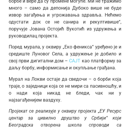
борбе и вере да су промене могуће. Ми не тражимо
много – само да депонија Дубоко више не буде
извор загађења и угрожавања здравља. Нећемо
одустати док се не санира и рекултивише“,
поручује Јована Остојић Вукотић из удружења и
руководилац пројекта.
Поред мурала, у оквиру „Еко феникса“ уређено је и
средиште Луновог Села, а удружење је добило и
свој први дигитални дом –
САЈТ
као платформу за
даљу борбу, информисање и окупљање грађана.
Мурал на Локви остаје да сведочи – о борби која
траје, о заједници која се не мири са пасивношћу, и
о нади која никад не бледи, чак ни у
најзагађенијем ваздуху.
Пројекат се реализује у оквиру пројекта „ЕУ Ресурс
центар за цивилно друштво у Србији“ који
Београдска отворена школа спроводи са