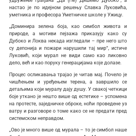
удружење грађана „Да (Не) Дишемо Дубоко“, а
настао је по идејном решењу Славка Луковића,
уметника и професора Уметничке школе у Ужицу.
„Доминира зелена боја, као симбол живота и
природе, а мотиви пејзажа приказују како су
Дубоко и Локва некада изгледали – пре него што
су депонија и пожари нарушили тај мир“, истиче
Луковић, који мурал не види само као ликовно
дело, већ и као поруку генерацијама које долазе.
Процес осликавања трајао је читав мај. Почело је
чишћењем и уређењем терена, а завршило се
детаљима који муралу дају душу. У свакој четкици
боје уткано је нешто више од естетике – успомена
на протесте, заједничке оброке, ноћи проведене уз
ватру и разговоре о томе како се не предати пред
системском неправдом.
„Ово је много више од мурала – то је симбол наше