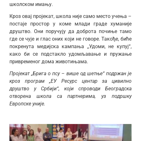
школском имању.
Кроз овај пројекат, школа није само место учења –
постаје простор у коме млади граде хуманије
друштво. Они поручују да доброта почиње тамо
где се чује и глас оних који не говоре. Такође, биће
покренута медијска кампања „Удоми, не купуј“,
како би се подстакло удомљавање и пружање
привременог дома животињама.
Пројекат „Брига о псу – више од шетње“ подржан је
кроз програм „ЕУ Ресурс центар за цивилно
друштво у Србији“, који спроводи Београдска
отворена школа са партнерима, уз подршку
Европске уније
.