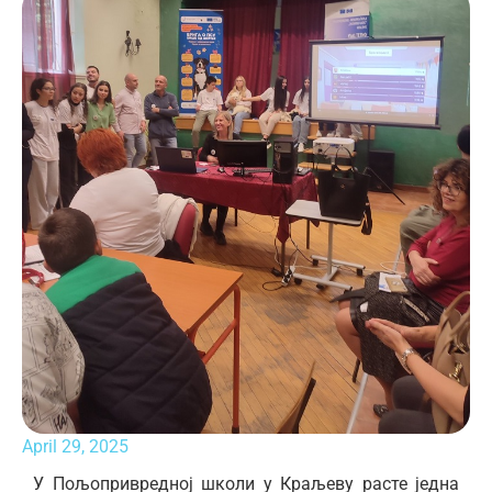
April 29, 2025
У Пољопривредној школи у Краљеву расте једна