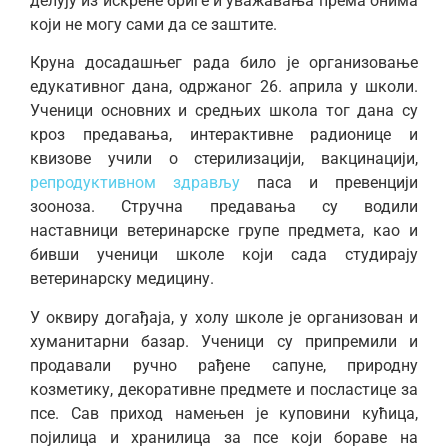
делују из искрене бриге и уважавања према онима
који не могу сами да се заштите.
Круна досадашњег рада било је организовање
едукативног дана, одржаног 26. априла у школи.
Ученици основних и средњих школа тог дана су
кроз предавања, интерактивне радионице и
квизове учили о стерилизацији, вакцинацији,
репродуктивном здрављу
паса и превенцији
зооноза. Стручна предавања су водили
наставници ветеринарске групе предмета, као и
бивши ученици школе који сада студирају
ветеринарску медицину.
У оквиру догађаја, у холу школе је организован и
хуманитарни базар. Ученици су припремили и
продавали ручно рађене сапуне, природну
козметику, декоративне предмете и посластице за
псе. Сав приход намењен је куповини кућица,
појилица и хранилица за псе који бораве на