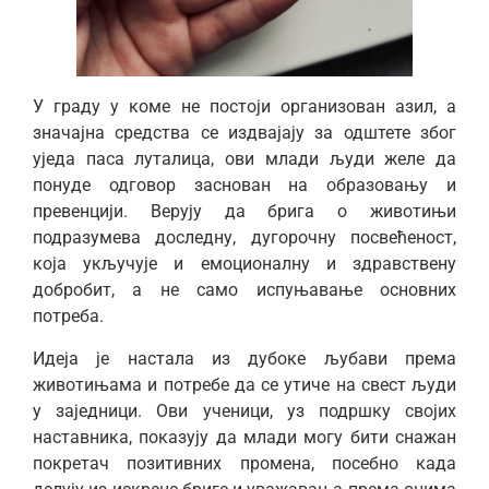
У граду у коме не постоји организован азил, а
значајна средства се издвајају за одштете због
уједа паса луталица, ови млади људи желе да
понуде одговор заснован на образовању и
превенцији. Верују да брига о животињи
подразумева доследну, дугорочну посвећеност,
која укључује и емоционалну и здравствену
добробит, а не само испуњавање основних
потреба.
Идеја је настала из дубоке љубави према
животињама и потребе да се утиче на свест људи
у заједници. Ови ученици, уз подршку својих
наставника, показују да млади могу бити снажан
покретач позитивних промена, посебно када