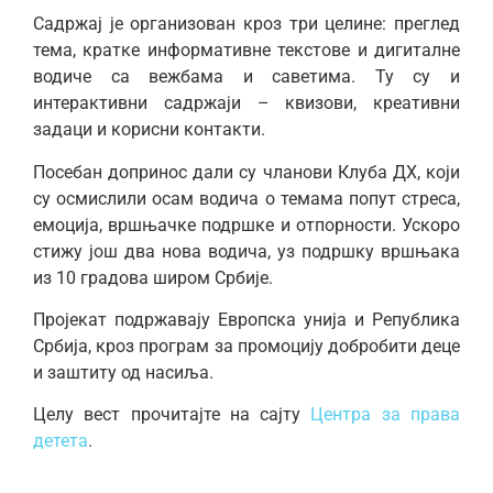
Садржај је организован кроз три целине: преглед
тема, кратке информативне текстове и дигиталне
водиче са вежбама и саветима. Ту су и
интерактивни садржаји – квизови, креативни
задаци и корисни контакти.
Посебан допринос дали су чланови Клуба ДX, који
су осмислили осам водича о темама попут стреса,
емоција, вршњачке подршке и отпорности. Ускоро
стижу још два нова водича, уз подршку вршњака
из 10 градова широм Србије.
Пројекат подржавају Европска унија и Република
Србија, кроз програм за промоцију добробити деце
и заштиту од насиља.
Целу вест прочитајте на сајту
Центра за права
детета
.