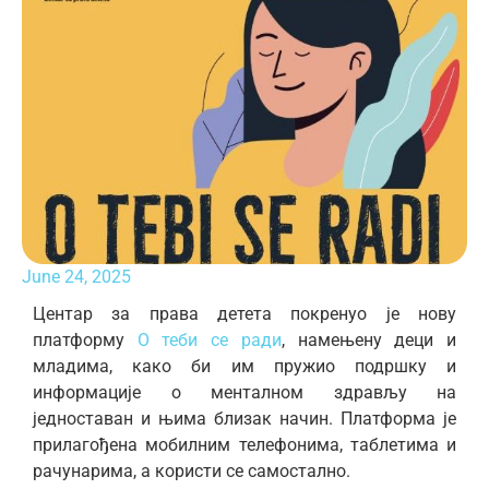
June 24, 2025
Центар за права детета покренуо је нову
платформу
О теби се ради
, намењену деци и
младима, како би им пружио подршку и
информације о менталном здрављу на
једноставан и њима близак начин. Платформа је
прилагођена мобилним телефонима, таблетима и
рачунарима, а користи се самостално.