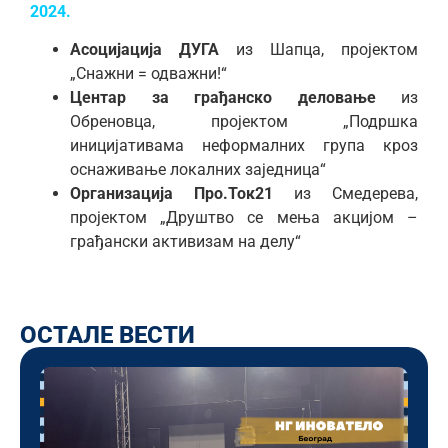
202
4
.
Асоцијација ДУГА
из Шапца, пројектом
„Снажни = одважни!“
Центар за грађанско деловање
из
Обреновца, пројектом „Подршка
иницијативама неформалних група кроз
оснаживање локалних заједница“
Организација Про.Ток21
из Смедерева,
пројектом „Друштво се мења акцијом –
грађански активизам на делу“
ОСТАЛЕ ВЕСТИ