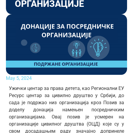
ОРГАНИЗАЦИЈЕ
May 5, 2024
Ужички центар за права детета, као Регионални ЕУ
Ресурс центар за цивилно друштво у Србији, до
сада је подржао низ организација кроз Позив за
доделу донација намењен посредничким
организацијама. Овај позив је усмерен на
организације цивилног друштва (ОЦД) које су у
свом досадашњем раду значајно допринеле