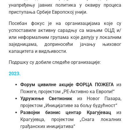
унапређењу јавних политика у оквиру процеса
приступања Србије Европској унији.
Посебан фокус је на организацијама које су
успоставиле активну сарадњу са мањим ОЦД и/
или неформалним групама које делују у локалним
заједницама, доприносећи јачању њиховог
капацитета и видљивости.
Подршку су добиле следеће организације:
2023.
Форум цивилне акције ФОРЦА ПОЖЕГА
из
Пожеге, пројектом „РЕ-Активно ка Европи!“
Удружење Светионик
из Новог Пазара,
пројектом „Иницијативе за бољу будућност“
Развојни бизнис центар Крагујевац
из
Крагујевца, пројектом „Снага локалних
грађанских иницијатива“