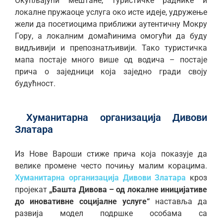
Окупљајући мештане, туристичке раднике и
локалне пружаоце услуга око исте идеје, удружење
жели да посетиоцима приближи аутентичну Мокру
Гору, а локалним домаћинима омогући да буду
видљивији и препознатљивији. Тако туристичкa
мапа постаје много више од водича – постаје
прича о заједници која заједно гради своју
будућност.
Хуманитарна организација Дивови
Златара
Из Нове Вароши стиже прича која показује да
велике промене често почињу малим корацима.
Хуманитарна организација Дивови Златара
кроз
пројекат
„Башта Дивова – од локалне иницијативе
до иновативне социјалне услуге“
наставља да
развија модел подршке особама са