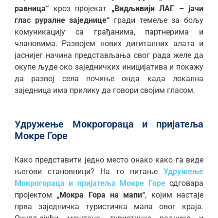
равница“
кроз пројекат
„Видљивији ЛАГ – јачи
глас руралне заједнице“
гради темеље за бољу
комуникацију са грађанима, партнерима и
члановима. Развојем нових дигиталних алата и
јаснијег начина представљања свог рада желе да
окупе људе око заједничких иницијатива и покажу
да развој села почиње онда када локална
заједница има прилику да говори својим гласом.
Удружење Мокрогораца и пријатеља
Мокре Горе
Како представити једно место онако како га виде
његови становници? На то питање
Удружење
Мокрогораца и пријатеља Мокре Горе
одговара
пројектом
„Мокра Гора на мапи“
, којим настаје
прва заједничка туристичка мапа овог краја.