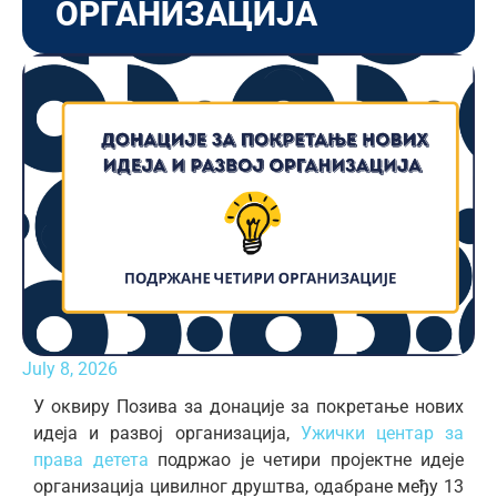
ОРГАНИЗАЦИЈА
July 8, 2026
У оквиру Позива за донације за покретање нових
идеја и развој организација,
Ужички центар за
права детета
подржао је четири пројектне идеје
организација цивилног друштва, одабране међу 13