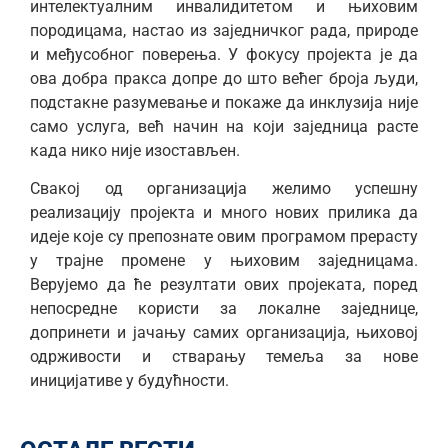
интелектуалним инвалидитетом и њиховим
породицама, настао из заједничког рада, природе
и међусобног поверења. У фокусу пројекта је да
ова добра пракса допре до што већег броја људи,
подстакне разумевање и покаже да инклузија није
само услуга, већ начин на који заједница расте
када нико није изостављен.
Свакој од организација желимо успешну
реализацију пројекта и много нових прилика да
идеје које су препознате овим програмом прерасту
у трајне промене у њиховим заједницама.
Верујемо да ће резултати ових пројеката, поред
непосредне користи за локалне заједнице,
допринети и јачању самих организација, њиховој
одрживости и стварању темеља за нове
иницијативе у будућности.