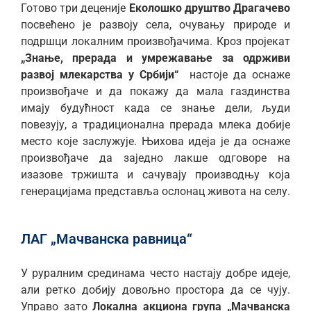
Готово три деценије
Еколошко друштво Драгачево
посвећено је развоју села, очувању природе и
подршци локалним произвођачима. Кроз пројекат
„Знање, прерада и умрежавање за одрживи
развој млекарства у Србији“
настоје да оснаже
произвођаче и да покажу да мала газдинства
имају будућност када се знање дели, људи
повезују, а традиционална прерада млека добије
место које заслужује. Њихова идеја је да оснаже
произвођаче да заједно лакше одговоре на
изазове тржишта и сачувају производњу која
генерацијама представља ослонац живота на селу.
ЛАГ „Мачванска равница“
У руралним срединама често настају добре идеје,
али ретко добију довољно простора да се чују.
Управо зато
Локална акциона група „Мачванска