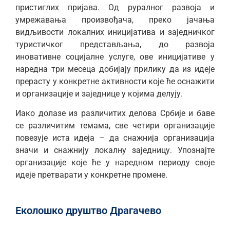
пристиглих пријава. Од руралног развоја и
умрежавања произвођача, преко јачања
видљивости локалних иницијатива и заједничког
туристичког представљања, до развоја
иновативне социјалне услуге, ове иницијативе у
наредна три месеца добијају прилику да из идеје
прерасту у конкретне активности које ће оснажити
и организације и заједнице у којима делују.
Иако долазе из различитих делова Србије и баве
се различитим темама, све четири организације
повезује иста идеја – да снажнија организација
значи и снажнију локалну заједницу. Упознајте
организације које ће у наредном периоду своје
идеје претварати у конкретне промене.
Еколошко друштво Драгачево