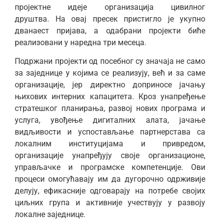
пројектне идеје организација цивилног
друштва. На овај пресек пристигло је укупно
дванаест пријава, а одабрани пројекти биће
реализовани у наредна три месеца.
Подржани пројекти од посебног су значаја не само
за заједнице у којима се реализују, већ и за саме
организације, јер директно доприносе јачању
њихових интерних капацитета. Кроз унапређење
стратешког планирања, развој нових програма и
услуга, увођење дигиталних алата, јачање
видљивости и успостављање партнерстава са
локалним институцијама и привредом,
организације унапређују своје организационе,
управљачке и програмске компетенције. Ови
процеси омогућавају им да дугорочно одрживије
делују, ефикасније одговарају на потребе својих
циљних група и активније учествују у развоју
локалне заједнице.