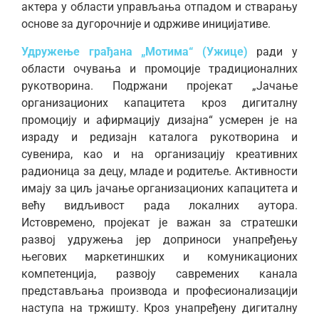
актера у области управљања отпадом и стварању
основе за дугорочније и одрживе иницијативе.
Удружење грађана „Мотима“ (Ужице)
ради у
области очувања и промоције традиционалних
рукотворина. Подржани пројекат „Јачање
организационих капацитета кроз дигиталну
промоцију и афирмацију дизајна“ усмерен је на
израду и редизајн каталога рукотворина и
сувенира, као и на организацију креативних
радионица за децу, младе и родитеље. Активности
имају за циљ јачање организационих капацитета и
већу видљивост рада локалних аутора.
Истовремено, пројекат је важан за стратешки
развој удружења јер доприноси унапређењу
његових маркетиншких и комуникационих
компетенција, развоју савремених канала
представљања производа и професионализацији
наступа на тржишту. Кроз унапређену дигиталну