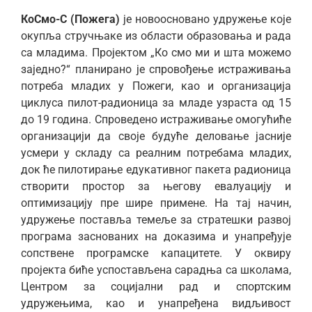
КоСмо-С (Пожега)
је новоосновано удружење које
окупља стручњаке из области образовања и рада
са младима. Пројектом „Ко смо ми и шта можемо
заједно?“ планирано је спровођење истраживања
потреба младих у Пожеги, као и организација
циклуса пилот-радионица за младе узраста од 15
до 19 година. Спроведено истраживање омогућиће
организацији да своје будуће деловање јасније
усмери у складу са реалним потребама младих,
док ће пилотирање едукативног пакета радионица
створити простор за његову евалуацију и
оптимизацију пре шире примене. На тај начин,
удружење поставља темеље за стратешки развој
програма заснованих на доказима и унапређује
сопствене програмске капацитете. У оквиру
пројекта биће успостављена сарадња са школама,
Центром за социјални рад и спортским
удружењима, као и унапређена видљивост