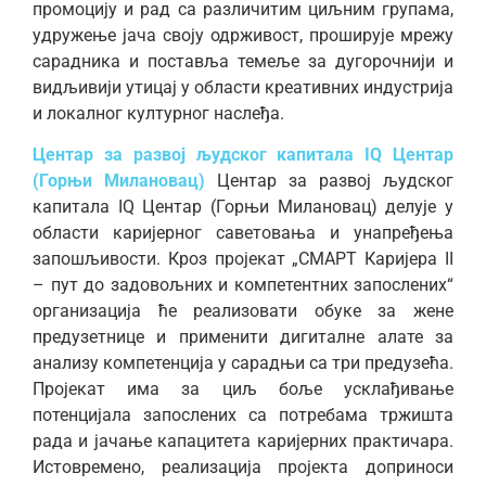
промоцију и рад са различитим циљним групама,
удружење јача своју одрживост, проширује мрежу
сарадника и поставља темеље за дугорочнији и
видљивији утицај у области креативних индустрија
и локалног културног наслеђа.
Центар за развој људског капитала IQ Центар
(Горњи Милановац)
Центар за развој људског
капитала IQ Центар (Горњи Милановац) делује у
области каријерног саветовања и унапређења
запошљивости. Кроз пројекат „СМАРТ Каријера II
– пут до задовољних и компетентних запослених“
организација ће реализовати обуке за жене
предузетнице и применити дигиталне алате за
анализу компетенција у сарадњи са три предузећа.
Пројекат има за циљ боље усклађивање
потенцијала запослених са потребама тржишта
рада и јачање капацитета каријерних практичара.
Истовремено, реализација пројекта доприноси