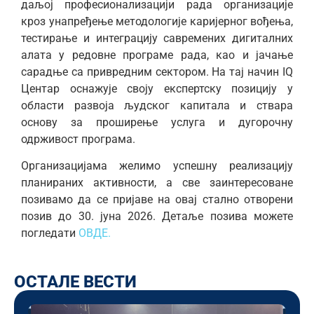
даљој професионализацији рада организације
кроз унапређење методологије каријерног вођења,
тестирање и интеграцију савремених дигиталних
алата у редовне програме рада, као и јачање
сарадње са привредним сектором. На тај начин IQ
Центар оснажује своју експертску позицију у
области развоја људског капитала и ствара
основу за проширење услуга и дугорочну
одрживост програма.
Организацијама желимо успешну реализацију
планираних активности, а све заинтересоване
позивамо да се пријаве на овај стално отворени
позив до 30. јуна 2026. Детаље позива можете
погледати
ОВДЕ.
ОСТАЛЕ ВЕСТИ