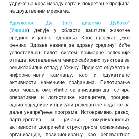
удружења кроз израду сајта и покретање профила
на друштвеним мрежама.
Удружење „Да (не) дишемо Дубоко“
(Ужице
)
делује у области заштите животне
средине и јавног здравља. Кроз пројекат „Еко
феникс: Здраве навике за здраву средину“ биће
успостављен пилот систем примарне селекције
отпада постављањем микро-сабирних пунктова за
рециклабилни отпад у Ужицу. Пројекат обухвата и
информативну кампању, као и едукативне
активности намењене грађанима. Пилотирање
овог модела омогућиће организацији да тестира
оперативне и логистичке капацитете, процени
одзив заједнице и прикупи релевантне податке за
даље унапређење програма. Истовремено, развој
партнерстава и јачање комуникационих
активности допринеће структурном оснаживању
организације, позиционирању као релевантног