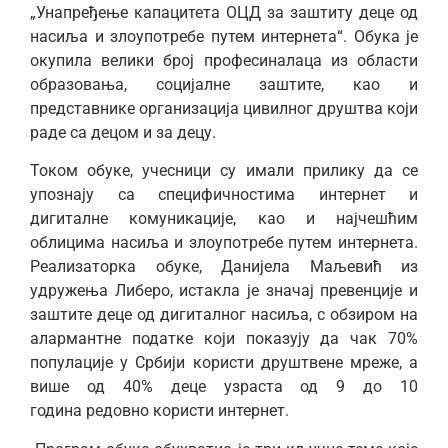
„Унапређење капацитета ОЦД за заштиту деце од
насиља и злоупотребе путем интернета“. Обука је
окупила велики број професиналаца из области
образовања, социјалне заштите, као и
представнике организација цивилног друштва који
раде са децом и за децу.
Током обуке, учесници су имали прилику да се
упознају са специфичностима интернет и
дигиталне комуникације, као и најчешћим
облицима насиља и злоупотребе путем интернета.
Реализаторка обуке, Данијела Маљевић из
удружења Либеро, истакла је значај превенције и
заштите деце од дигиталног насиља, с обзиром на
алармантне податке који показују да чак 70%
популације у Србији користи друштвене мреже, а
више од 40% деце узраста од 9 до 10
година редовно користи интернет.