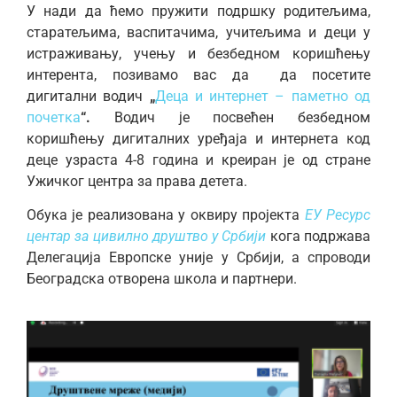
У нади да ћемо пружити подршку родитељима,
старатељима, васпитачима, учитељима и деци у
истраживању, учењу и безбедном коришћењу
интерента, позивамо вас да да посетите
дигитални водич
„
Деца и интернет – паметно од
почетка
“
.
Водич је посвећен безбедном
коришћењу дигиталних уређаја и интернета код
деце узраста 4-8 година и креиран је од стране
Ужичког центра за права детета.
Обука је реализована у оквиру пројекта
ЕУ Ресурс
центар за цивилно друштво у Србији
кога подржава
Делегација Европске уније у Србији, а спроводи
Београдска отворена школа и партнери.