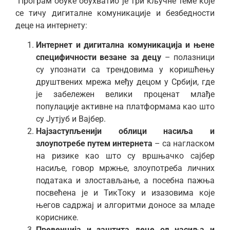
Програм обуке обухватио је три кључне теме које
се тичу дигиталне комуникације и безбедности
деце на интернету:
Интернет и дигитална комуникација и њене
специфичности везане за децу
– полазници
су упознати са трендовима у коришћењу
друштвених мрежа међу децом у Србији, где
је забележен велики проценат млађе
популације активне на платформама као што
су Јутјуб и Вајбер.
Најзаступљенији облици насиља и
злоупотребе путем интернета
– са нагласком
на ризике као што су вршњачко сајбер
насиље, говор мржње, злоупотреба личних
података и злостављање, а посебна пажња
посвећена је и ТикТоку и изазовима које
његов садржај и алгоритми доносе за младе
кориснике.
Превенција и заштита деце од насиља и