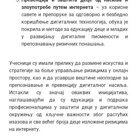
злоупотребе путем интернета
– уз корисне
савете и препоруке за одговорно и безбедно
коришћење дигиталних технологија, обука је
покрила и методе за едукацију деце и младих
у развијању дигиталне писмености и
препознавању ризичних понашања.
Учесници су имали прилику да размене искуства и
стратегије за боље управљање ризицима у онлајн
простору, као и да усаврше вештине неопходне за
препознавање и превенцију дигиталног насиља.
Истакли су значај оваквих иницијатива,
наглашавајући да су едукација и подршка
професионалцима у заштити деце у дигиталном
окружењу од кључне важности због растућих
изазова и све већег броја деце изложене ризицима
на интернету.