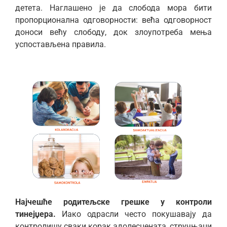
детета. Наглашено је да слобода мора бити
пропорционална одговорности: већа одговорност
доноси већу слободу, док злоупотреба мења
успостављена правила.
Најчешће родитељске грешке у контроли
тинејџера.
Иако одрасли често покушавају да
контролишу сваки корак адолесцената, стручњаци