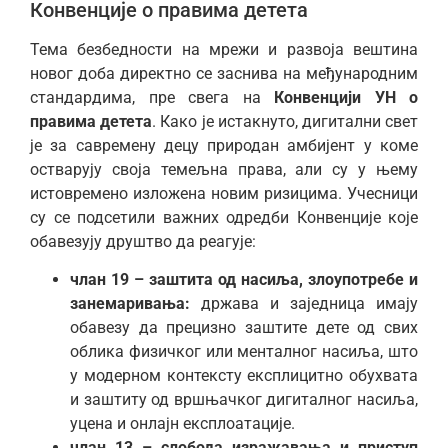
Конвенције о правима детета
Тема безбедности на мрежи и развоја вештина
новог доба директно се заснива на међународним
стандардима, пре свега на
Конвенцији УН о
правима детета
. Како је истакнуто, дигитални свет
је за савремену децу природан амбијент у коме
остварују своја темељна права, али су у њему
истовремено изложена новим ризицима. Учесници
су се подсетили важних одредби Конвенције које
обавезују друштво да реагује:
члан 19 – заштита од насиља, злоупотребе и
занемаривања:
држава и заједница имају
обавезу да прецизно заштите дете од свих
облика физичког или менталног насиља, што
у модерном контексту експлицитно обухвата
и заштиту од вршњачког дигиталног насиља,
уцена и онлајн експлоатације.
члан 13 – слобода изражавања и приступ