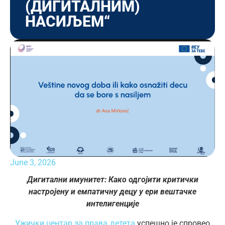
(ДИГИТАЛНИМ)
НАСИЉЕМ“
June 3, 2026
Дигитални имунитет: Како одгојити критички
настројену и емпатичну децу у ери вештачке
интелигенције
Ужички центар за права детета
успешно је спровео