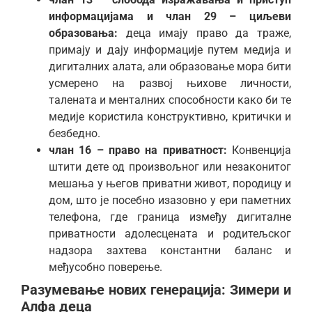
информацијама и члан 29 – циљеви
образовања:
деца имају право да траже,
примају и дају информације путем медија и
дигиталних алата, али образовање мора бити
усмерено на развој њихове личности,
талената и менталних способности како би те
медије користила конструктивно, критички и
безбедно.
члан 16 – право на приватност:
Конвенција
штити дете од произвољног или незаконитог
мешања у његов приватни живот, породицу и
дом, што је посебно изазовно у ери паметних
телефона, где граница између дигиталне
приватности адолесцената и родитељског
надзора захтева константни баланс и
међусобно поверење.
Разумевање нових генерација: Зимери и
Алфа деца