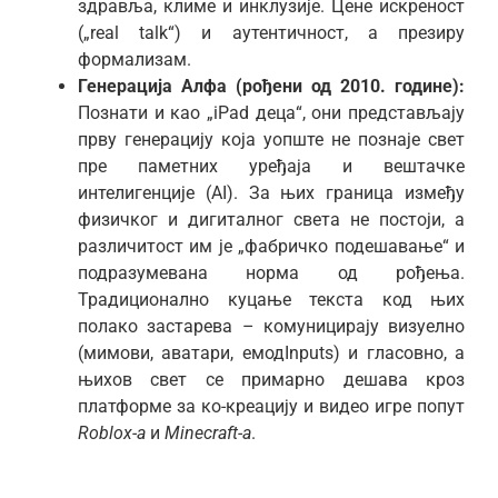
здравља, климе и инклузије. Цене искреност
(„real talk“) и аутентичност, а презиру
формализам.
Генерација Алфа (рођени од 2010. године):
Познати и као „iPad деца“, они представљају
прву генерацију која уопште не познаје свет
пре паметних уређаја и вештачке
интелигенције (AI). За њих граница између
физичког и дигиталног света не постоји, а
различитост им је „фабричко подешавање“ и
подразумевана норма од рођења.
Традиционално куцање текста код њих
полако застарева – комуницирају визуелно
(мимови, аватари, емодInputs) и гласовно, а
њихов свет се примарно дешава кроз
платформе за ко-креацију и видео игре попут
Roblox-a
и
Minecraft-a
.