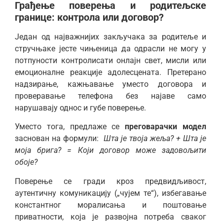
Грађење поверења и родитељске
границе: контрола или договор?
Један од најважнијих закључака за родитеље и
стручњаке јесте чињеница да одрасли не могу у
потпуности контролисати онлајн свет, мисли или
емоционалне реакције адолесцената. Претерано
надзирање, кажњавање уместо договора и
проверавање телефона без најаве само
нарушавају однос и губе поверење.
Уместо тога, предлаже се
преговарачки модел
заснован на формули:
Шта је твоја жеља? + Шта је
моја брига? = Који договор може задовољити
обоје?
Поверење се гради кроз предвидљивост,
аутентичну комуникацију („чујем те“), избегавање
константног моралисања и поштовање
приватности, која је развојна потреба сваког