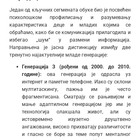
Један од кључних сегмената обуке био је посвећен
психолошком профилисању и разумевању
карактеристика деце и младих којима се
обраћамо, како би се комуникација прилагодила и
избегао „шум“ у размени информација.
Направњена је јасна дистинкцију између две
тренутно најактуелније младе генерације:
Генерација З (рођени од 2000. до 2010.
године):
ова генерација је одрасла уз
интернет и паметне телефоне. Иако су склони
мултитаскингу, пажња им је често
фрагментисана. Сматрају се рањивијом и
мање адаптилном генерацијом јер им је
технологија олакшала живот, али су
истовремено изузетно друштвено
ангажовани, високо прихватају различитости
и гласно се боре за теме попут менталног