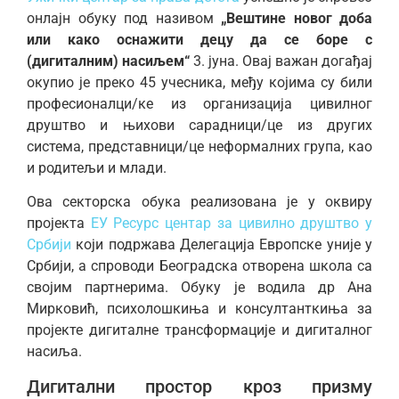
онлајн обуку под називом
„Вештине новог доба
или како оснажити децу да се боре с
(дигиталним) насиљем“
3. јуна. Овај важан догађај
окупио је преко 45 учесника, међу којима су били
професионалци/ке из организација цивилног
друштво и њихови сарадници/це из других
система, представници/це неформалних група, као
и родитељи и млади.
Ова секторска обука реализована је у оквиру
пројекта
ЕУ Ресурс центар за цивилно друштво у
Србији
који подржава Делегација Европске уније у
Србији, а спроводи Београдска отворена школа са
својим партнерима. Обуку је водила др Ана
Мирковић, психолошкиња и консултанткиња за
пројекте дигиталне трансформације и дигиталног
насиља.
Дигитални простор кроз призму