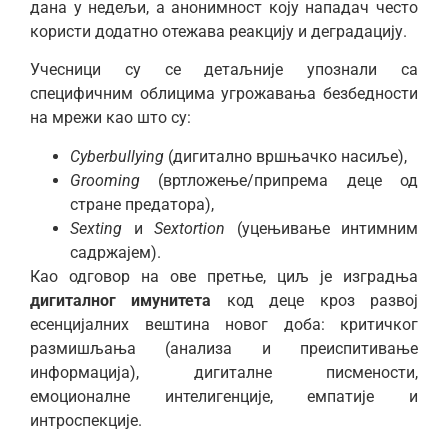
дана у недељи, а анонимност коју нападач често
користи додатно отежава реакцију и деградацију.
Учесници су се детаљније упознали са
специфичним облицима угрожавања безбедности
на мрежи као што су:
Cyberbullying
(дигитално вршњачко насиље),
Grooming
(вртложење/припрема деце од
стране предатора),
Sexting
и
Sextortion
(уцењивање интимним
садржајем).
Као одговор на ове претње, циљ је изградња
дигиталног имунитета
код деце кроз развој
есенцијалних вештина новог доба: критичког
размишљања (анализа и преиспитивање
информација), дигиталне писмености,
емоционалне интелигенције, емпатије и
интроспекције.