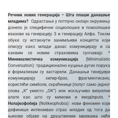
Речник нових генерација – Шта плаши данашње
младима?
Одрастање у потпуно онлајн окружењу
донело је специфичне социолошке и психолошке
изазове за генерацију З и генерацију Алфа. Током
обуке су истакнути занимљиви концепти који
описују како млади данас комуницирају и са
каквим се новим страховима суочавају: *
Минималистичка комуникација
(Minimalistic
Conversation): традиционално куцање дугих порука
и формализам су застарели. Данашњи тинејџери
комуницирају хипер-брзо, фрагментисано,
користећи симболе, скраћенице (попут само једног
слова „К” уместо „ОK”) или искључиво визуелне
алате као што су мимови и емодInputs. *
Нолајкофобија
(Nolikeophobia): нови феномен који
дефинише интензиван страх младих од тога да
њихове објаве на друштвеним мрежама неће