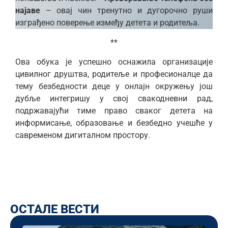
најаве
– овај чин тренутно и дугорочно руши
изграђено поверење између детета и родитеља.
**
Ова обука је успешно оснажила организације
цивилног друштва, родитеље и професионалце да
тему безбедности деце у онлајн окружењу још
дубље интегришу у свој свакодневни рад,
подржавајући тиме право сваког детета на
информисање, образовање и безбедно учешће у
савременом дигиталном простору.
ОСТАЛЕ ВЕСТИ