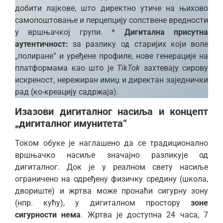
добити лајкове, што директно утиче на њихово
самопоштовање и перцепцију сопствене вредности
у вршњачкој групи. *
Дигитална присутна
аутентичност:
за разлику од старијих који воле
„полиране” и уређене профиле, нове генерације на
платформама као што је
TikTok
захтевају сирову
искреност, нережиран имиџ и директан заједнички
рад (ко-креацију садржаја).
Изазови дигиталног насиља и концепт
„дигиталног имунитета“
Током обуке је наглашено да се традиционално
вршњачко насиље значајно разликује од
дигиталног. Док је у реалном свету насиље
ограничено на одређену физичку средину (школа,
двориште) и жртва може пронаћи сигурну зону
(нпр. кућу), у дигиталном простору
зоне
сигурности нема
. Жртва је доступна 24 часа, 7