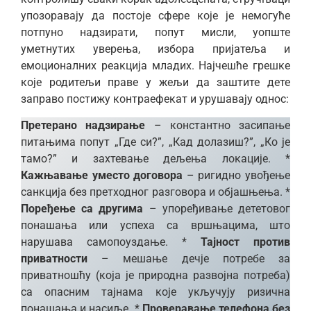
упозоравају да постоје сфере које је немогуће
потпуно надзирати, попут мисли, уопште
уметнутих уверења, избора пријатеља и
емоционалних реакција младих. Најчешће грешке
које родитељи праве у жељи да заштите дете
заправо постижу контраефекат и урушавају однос:
Претерано надзирање
– константно засипање
питањима попут „Где си?”, „Кад долазиш?”, „Ко је
тамо?” и захтевање дељења локације. *
Кажњавање уместо договора
– ригидно увођење
санкција без претходног разговора и објашњења. *
Поређење са другима
– упоређивање дететовог
понашања или успеха са вршњацима, што
нарушава самопоуздање. *
Тајност против
приватности
– мешање дечје потребе за
приватношћу (која је природна развојна потреба)
са опасним тајнама које укључују ризична
понашања и насиље. *
Проверавање телефона без