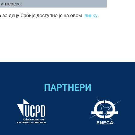
 интереса.
за децу Србије доступно је на овом
линку
.
ПАРТНЕРИ