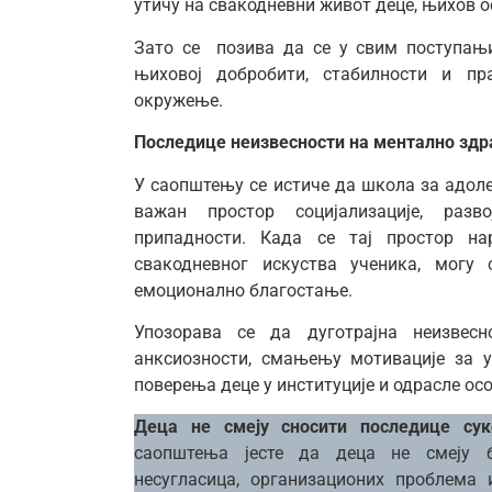
утичу на свакодневни живот деце, њихов о
Зато се позива да се у свим поступањи
њиховој добробити, стабилности и пр
окружење.
Последице неизвесности на ментално зд
У саопштењу се истиче да школа за адоле
важан простор социјализације, разво
припадности. Када се тај простор на
свакодневног искуства ученика, могу
емоционално благостање.
Упозорава се да дуготрајна неизвес
анксиозности, смањењу мотивације за 
поверења деце у институције и одрасле осо
Деца не смеју сносити последице с
саопштења јесте да деца не смеју б
несугласица, организационих проблема