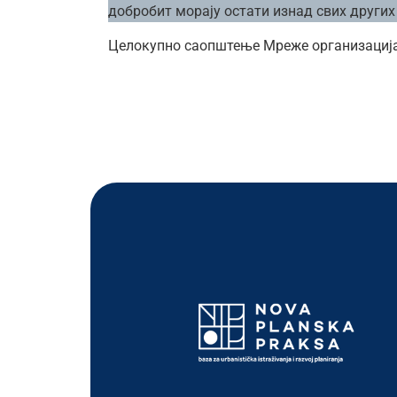
добробит морају остати изнад свих других
Целокупно саопштење Мреже организација 