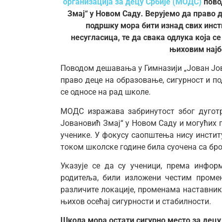
организација за децу Србије (МОДС)
пово
Змај“ у Новом Саду. Верујемо да право 
подршку мора бити изнад свих инст
несугласица, те да свака одлука која с
њиховим нај
Поводом дешавања у Гимназији „Јован Јо
право деце на образовање, сигурност и п
се односе на рад школе.
МОДС изражава забринутост због дуготр
Јовановић Змај“ у Новом Саду и могућих 
ученике. У фокусу саопштења нису инстит
током школске године била суочена са бр
Указује се да су ученици, према инфо
родитеља, били изложени честим проме
различите локације, променама наставник
њихов осећај сигурности и стабилности.
Школа мора остати сигурно место за децу