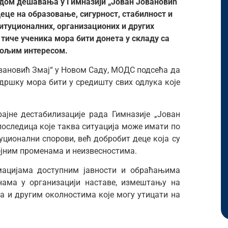
дом дешавања у Гимназији „Јован Јовановић
деце на образовање, сигурност, стабилност и
итуционалних, организационих и других
е тиче ученика мора бити донета у складу са
бољим интересом.
вановић Змај“ у Новом Саду, МОДС подсећа да
одршку мора бити у средишту свих одлука које
ајне дестабилизације рада Гимназије „Јован
последица које таква ситуација може имати по
уционални спорови, већ добробит деце која су
ојним променама и неизвесностима.
рмацијама доступним јавности и обраћањима
нама у организацији наставе, измештању на
а и другим околностима које могу утицати на