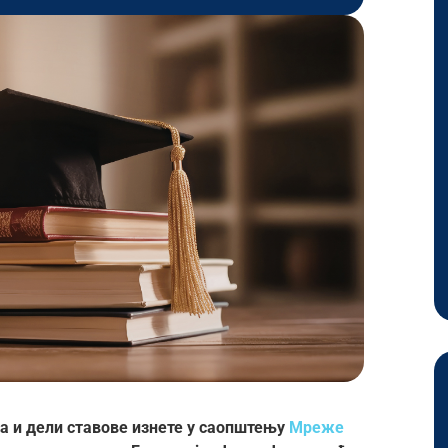
 и дели ставове изнете у саопштењу
Мреже