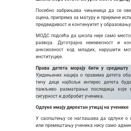
Посебно забрињава чињеница да се ов
оцена, припрема за матуру и пријемне исп
предвидивост и континуитет у образовању
МОДС подсећа да школа није само место
развоја. Дуготрајна неизвесност и к
анксиозност код младих, нарушити мо
институције.
Права детета морају бити у средишту
Уједињених нација о правима детета обав
тичу деце најбољи интерес детета буд
пажљиво разматрање последица које 
сигурност и добробит ученика.
Одлуке имају директан утицај на ученике
У саопштењу се наглашава да одлуке о 
или премештању ученика нису само админ