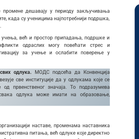
е промене дешавају у периоду закључивања
ите, када су ученицима најпотребнији подршка,
.
 учења, већ и простор припадања, подршке и
онфликти одраслих могу повећати стрес и
тивацију за учење и ослабити поверење у
 свих одлука.
МОДС подсећа да Конвенција
езује све институције да у одлукама које се
е од првенственог значаја. То подразумева
свака одлука може имати на образовање,
организацији наставе, променама наставника
истративна питања, већ одлуке које директно