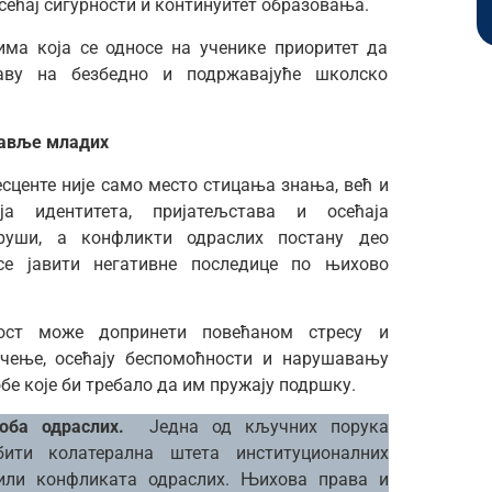
сећај сигурности и континуитет образовања.
ма која се односе на ученике приоритет да
аву на безбедно и подржавајуће школско
равље младих
сценте није само место стицања знања, већ и
ја идентитета, пријатељстава и осећаја
руши, а конфликти одраслих постану део
 се јавити негативне последице по њихово
ност може допринети повећаном стресу и
учење, осећају беспомоћности и нарушавању
бе које би требало да им пружају подршку.
укоба одраслих.
Једна од кључних порука
ити колатерална штета институционалних
 или конфликата одраслих. Њихова права и