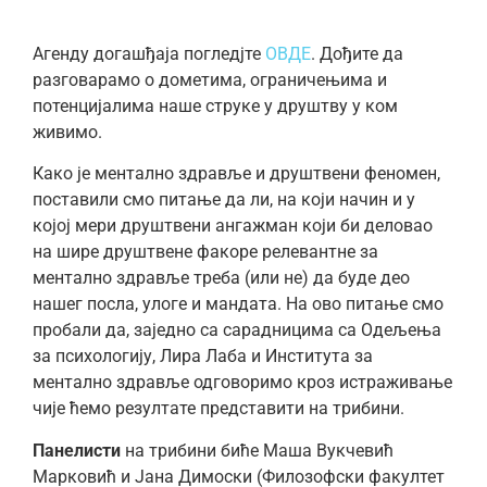
Агенду догашђаја погледјте
ОВДЕ
. Дођите да
разговарамо о дометима, ограничењима и
потенцијалима наше струке у друштву у ком
живимо.
Како је ментално здравље и друштвени феномен,
поставили смо питање да ли, на који начин и у
којој мери друштвени ангажман који би деловао
на шире друштвене факоре релевантне за
ментално здравље треба (или не) да буде део
нашег посла, улоге и мандата. На ово питање смо
пробали да, заједно са сарадницима са Одељења
за психологију, Лира Лаба и Института за
ментално здравље одговоримо кроз истраживање
чије ћемо резултате представити на трибини.
Панелисти
на трибини биће Маша Вукчевић
Марковић и Јана Димоски (Филозофски факултет