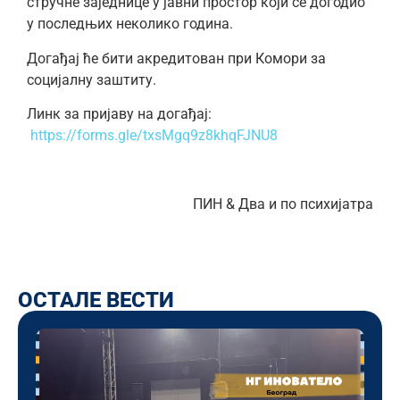
стручне заједнице у јавни простор који се догодио
у последњих неколико година.
Догађај ће бити акредитован при Комори за
социјалну заштиту.
Линк за пријаву на догађај:
https://forms.gle/txsMgq9z8khqFJNU8
ПИН & Два и по психијатра
ОСТАЛЕ ВЕСТИ