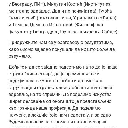
у Београду, ПИН), Милутин Костић (Институт за
ментално здравље, Два и по психијатра), Ђурђа
Тимотијевић (психолошкиња, У раљама осећања)
и Тамара Џамоња Игњатовић (Филозофски
факултет у Београду и Друштво психолога Србије).
Придружиите нам се у разговору о резултатима,
како бисмо заједно покушали да их што боље да
разумемо.
Дођите и да се заједно подсетимо на то да је наша
струка “жива ствар”, да је промишљање и
редефинисање увек потребно и да смо, као
стручњаци и стручњакиње у области менталног
здравља, на то спремни. Да поделимо искуства
ширег деловања од онога што је представљено
као граница наше професије. Да поделимо
научене, и лекције које нам недостају, и заједно
будемо поносни на огроман и важан искорак