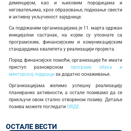
деменцијом, као и њиховим породицама и
неговатељима, кроз образовање, подизање свести
и активну укљученост заједнице.
Са подржаним организацијама је 11. марта одржан
иницијални састанак, на којем су упознате са
програмским, финансијским и комуникацијским
стандардима квалитета у реализацији пројекта.
Поред финансијске помоћи, организације ће имати
приступ разноврсном
програму обука и
менторској подршци
за додатно оснаживање.
Организацијама желимо успешну реализацију
планираних активности, а остале позивамо да се
прикључе овом стално отвореном позиву. Детаље
позива можете погледати
ОВДЕ.
ОСТАЛЕ ВЕСТИ