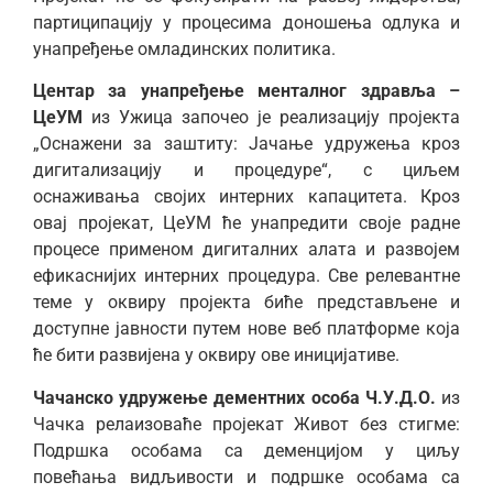
партиципацију у процесима доношења одлука и
унапређење омладинских политика.
Центар за унапређење менталног здравља –
ЦеУМ
из Ужица започео је реализацију пројекта
„Оснажени за заштиту: Јачање удружења кроз
дигитализацију и процедуре“, с циљем
оснаживања својих интерних капацитета. Кроз
овај пројекат, ЦеУМ ће унапредити своје радне
процесе применом дигиталних алата и развојем
ефикаснијих интерних процедура. Све релевантне
теме у оквиру пројекта биће представљене и
доступне јавности путем нове веб платформе која
ће бити развијена у оквиру ове иницијативе.
Чачанско удружење дементних особа Ч.У.Д.О.
из
Чачка релаизоваће пројекат Живот без стигме:
Подршка особама са деменцијом у циљу
повећања видљивости и подршке особама са