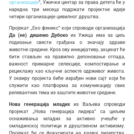
организације
“, Ужички центар за права детета ће у
наредна три месеца подржати пројектне идеје
четири организације цивилног друштва.
Пројекат „Еко феникс“ који спроводи организација
Да (не) дишемо Дубоко
из Ужица има за циљ
подизање свести грађана о значају здраве
животне средине. Кроз ову иницијативу, акценат ће
бити стављен на правилно депоновање отпада,
важност примарне селекције, компостирање и
рециклажу као кључне аспекте одрживог живота.
У оквиру пројекта биће израђен нови сајт који ће
служити као платформа за комуникацију свих
релевантних тема из заштите животне средине.
Нова генерација младих
из Ваљева спроводи
пројекат „Нова генерација лидера“ са циљем
оснаживања младих за активно учешће у
омладинској политици и друштвеном активизму.
Пројекат ће се фокусирати на развој лидерства,