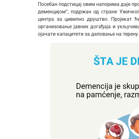
Посебан подстицај овим напорима даје пр
деменцијом“, подржан од стране Ужичког
центра за цивилно друштво. Пројекат 
организовање јавних догађаја и укључива
ојачати капацитети за деловање на терену