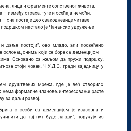
ена, лица и фрагменте сопственог живота,
а – између страха, туге и осећаја немоћи.
 – она постаје део свакодневице читаве
и подршком настало је Чачанско удружење
 и даље постоји“, ово младо, али посвећено
е ослонац онима који се боре са деменцијом –
жима. Основано са жељом да пружи подршку,
гнозе стоји човек, Ч.У.Д.О. гради заједницу у
тем друштвених мрежа, где је већ створило
ек нема формалне чланове, интересовање расте
ву за даљи развој.
Брига о особи са деменцијом је изазовна и
учинити да тај пут буде лакши“, поручују из