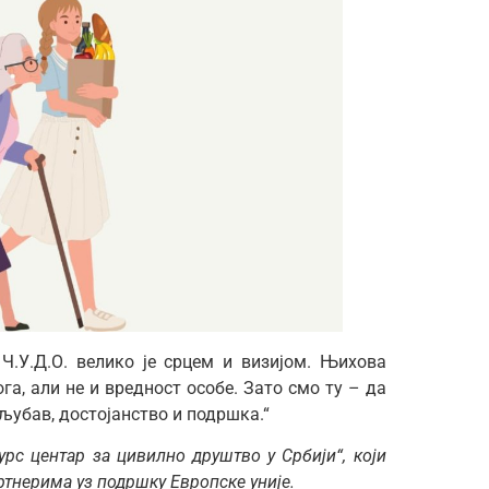
Ч.У.Д.О. велико је срцем и визијом. Њихова
га, али не и вредност особе. Зато смо ту – да
 љубав, достојанство и подршка.“
урс центар за цивилно друштво у Србији“, који
тнерима уз подршку Европске уније.