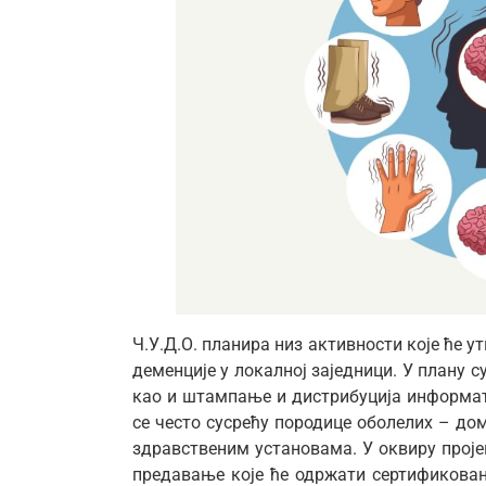
Ч.У.Д.О. планира низ активности које ће 
деменције у локалној заједници. У плану с
као и штампање и дистрибуција информат
се често сусрећу породице оболелих – до
здравственим установама. У оквиру пројек
предавање које ће одржати сертификова