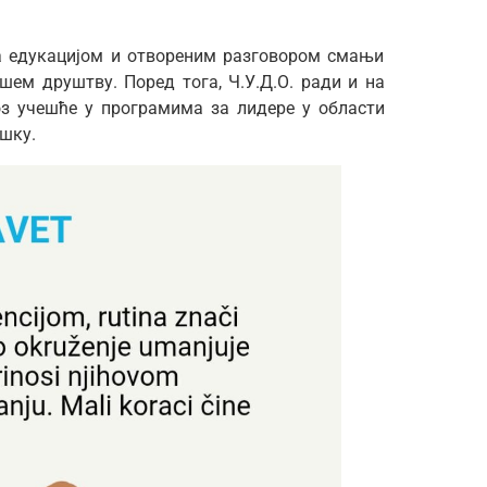
а едукацијом и отвореним разговором смањи
шем друштву. Поред тога, Ч.У.Д.О. ради и на
оз учешће у програмима за лидере у области
ршку.