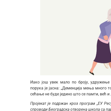
Иако још увек мало по броју, удружење 
порука је јасна: „Деменција мења много то
сећање не буде једино што се памти, већ и
Пројекат је подржан кроз програм „ЕУ Рес
спроводи Београдска отворена школа са пар