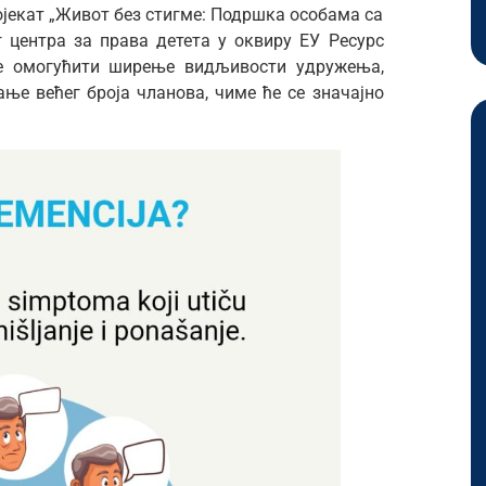
ојекат „Живот без стигме: Подршка особама са
 центра за права детета у оквиру ЕУ Ресурс
ће омогућити ширење видљивости удружења,
ње већег броја чланова, чиме ће се значајно
.