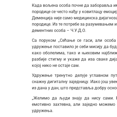
Када вољена особа почне да заборавља им
породице се често нађу у ковитлацу емоциј
Деменција није само медицинска дијагноза
породице. Из те потребе за разумевањем 
дементних особа – Ч.У.Д.О.
Са поруком „Сећање се гаси, али особа
удружење поставило је себи мисију да буд
како оболелима, тако и њиховим најбли
разбије стигму и укаже да иза сваке дија
којој нико не остаје сам.
Удружење тренутно делује углавном пу
снажну дигиталну заједницу. Иако још ув
из дана у дан, што представља добру осно
„Желимо да људи знају да нису сами. 
емотивно захтевна, али заједно можемо 
удружења.