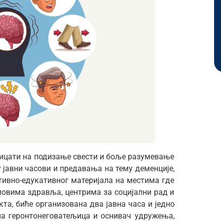
утицати на подизање свести и боље разумевање
у јавни часови и предавања на тему деменције,
ивно-едукативног материјала на местима где
мовима здравља, центрима за социјални рад и
та, биће организована два јавна часа и једно
на геронтонеговатељица и оснивач удружења,