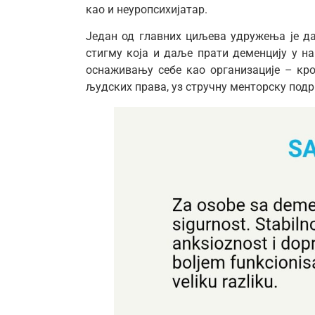
као и неуропсихијатар.
Један од главних циљева удружења је д
стигму која и даље прати деменцију у на
оснаживању себе као организације – кр
људских права, уз стручну менторску под