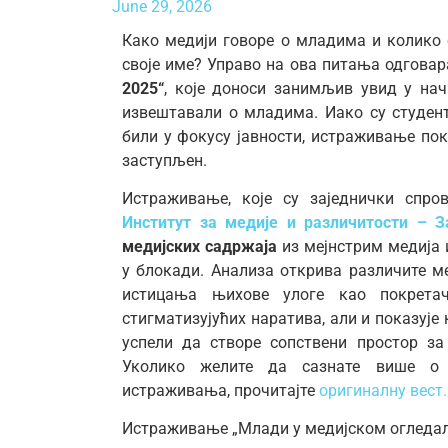
June 29, 2026
Како медији говоре о младима и колико 
своје име? Управо на ова питања одгов
2025“
, које доноси занимљив увид у нач
извештавали о младима. Иако су студен
били у фокусу јавности, истраживање пок
заступљен.
Истраживање, које су заједнички спр
Институт за медије и различитости – 
медијских садржаја
из мејнстрим медија
у блокади. Анализа открива различите 
истицања њихове улоге као покрета
стигматизујућих наратива, али и показује
успели да створе сопствени простор з
Уколико желите да сазнате више о
истраживања, прочитајте
оригиналну вест.
Истраживање „Млади у медијском огледал