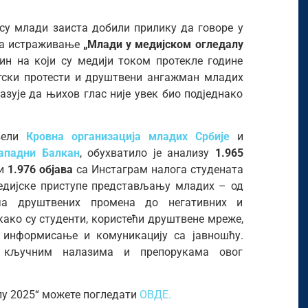
су млади заиста добили прилику да говоре у
ара истраживање
„Млади у медијском огледалу
ин на који су медији током протекле године
тски протести и друштвени ангажман младих
азује да њихов глас није увек био подједнако
овели
Кровна организација младих Србије
и
Западни Балкан
, обухватило је анализу
1.965
 и
1.976 објава
са Инстаграм налога студената
медијске приступе представљању младих – од
ча друштвених промена до негативних и
 како су студенти, користећи друштвене мреже,
а информисање и комуникацију са јавношћу.
 кључним налазима и препорукама овог
у 2025“ можете погледати
ОВДЕ.