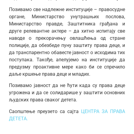
Позивамо све надлежне институције – правосудне
органе, Министарство унутрашњих послова,
Министарство правде, Заштитника грађана и
друге релевантне актере – да хитно испитају све
наводе о прекорачењу овлашћења од стране
полиције, да обезбеде пуну заштиту права деце, и
да транспарентно обавесте јавност о исходима тих
поступака. Такође, апелујемо на институције да
предузму проактивне мере како би се спречило
даље кршење права деце и младих.
Позивамо јавност да не ћути када су права деце
угрожена и да се солидарише у заштити основних
људских права сваког детета.
Саопштење преузето са сајта
ЦЕНТРА ЗА ПРАВА
ДЕТЕТА.