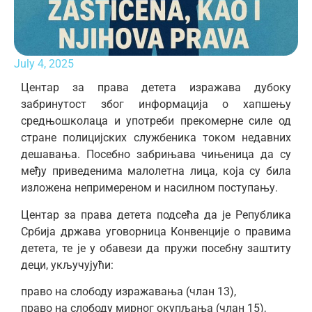
July 4, 2025
Центар за права детета изражава дубоку
забринутост због информација о хапшењу
средњошколаца и употреби прекомерне силе од
стране полицијских службеника током недавних
дешавања. Посебно забрињава чињеница да су
међу приведенима малолетна лица, која су била
изложена непримереном и насилном поступању.
Центар за права детета подсећа да је Република
Србија држава уговорница Конвенције о правима
детета, те је у обавези да пружи посебну заштиту
деци, укључујући:
право на слободу изражавања (члан 13),
право на слободу мирног окупљања (члан 15),