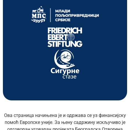
Ова страница начињена је и одржава се уз финансијску
помоћ Европске уније. За њену садржину искључиво је
одговоран уговарач пројеката Београдска Отворена