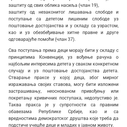
заштиту од свих облика насиља (члан 19),
заштиту од незаконитог лишавања слободе и
поступање са дететом лишеним слободе уз
поштовање достојанства и у складу са узрастом,
као и уз обезбеђивање хитне правне и друге
одговарајуће помоћи (члан 37).
Сва поступања према деци морају бити у складу с
принципима Конвенције, уз вођење рачуна о
најбољим интересима детета у сваком конкретном
случају и уз поштовање достојанства детета.
Стварање праксе у којој деца, због мирног
изражавања својих ставова, могу бити изложени
застрашивању, неоснованом привођењу или
покретању кривичних поступака, недопустиво је.
Таква пракса је у супротности са правним
обавезама Републике Србије, као и са
вредностима демократског друштва које треба да
подстиче учешће деце и младих у јавном животу.