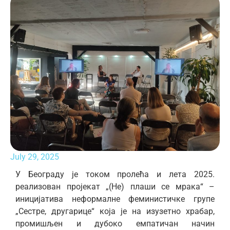
July 29, 2025
У Београду је током пролећа и лета 2025.
реализован пројекат „(Не) плаши се мрака“ –
иницијатива неформалне феминистичке групе
„Сестре, другарице“ која је на изузетно храбар,
промишљен и дубоко емпатичан начин