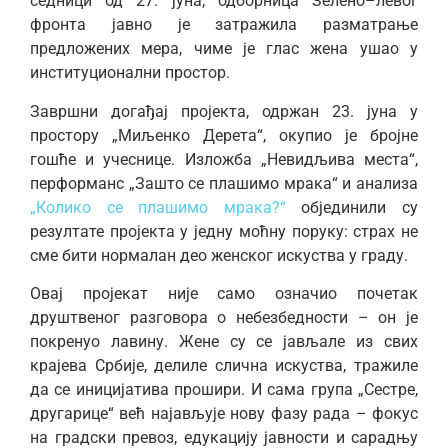
седници од 27. јуна, одборница Зелено–левог
фронта јавно је затражила разматрање
предложених мера, чиме је глас жена ушао у
институционални простор.
Завршни догађај пројекта, одржан 23. јуна у
простору „Миљенко Дерета“, окупио је бројне
гошће и учеснице. Изложба „Невидљива места“,
перформанс „Зашто се плашимо мрака“ и анализа
„Колико се плашимо мрака?“
објединили су
резултате пројекта у једну моћну поруку: страх не
сме бити нормалан део женског искуства у граду.
Овај пројекат није само означио почетак
друштвеног разговора о небезбедности – он је
покренуо лавину. Жене су се јављале из свих
крајева Србије, делиле слична искуства, тражиле
да се иницијатива прошири. И сама група „Сестре,
другарице“ већ најављује нову фазу рада – фокус
на градски превоз, едукацију јавности и сарадњу