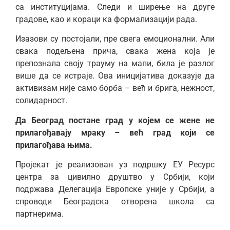
са институцијама. Следи и ширење на друге
градове, као и кораци ка формализацији рада.
Изазови су постојали, пре свега емоционални. Али
свака подељена прича, свака жена која је
препознала своју трауму на мапи, била је разлог
више да се истраје. Ова иницијатива доказује да
активизам није само борба – већ и брига, нежност,
солидарност.
Да Београд постане град у којем се жене не
прилагођавају мраку – већ град који се
прилагођава њима.
Пројекат је реализован уз подршку ЕУ Ресурс
центра за цивилно друштво у Србији, који
подржава Делегација Европске уније у Србији, а
спроводи Београдска отворена школа са
партнерима.