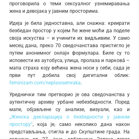
проговорила о теми сексуалног узнемиравања
жена и девојака у јавним просторима.
Идеја је била једноставна, али снажна: креирати
безбедан простор у којем ће жене моћи да поделе
своја искуства – и учинити их видљивим. У само
месец дана, преко 70 сведочанстава пристигло је
путем анонимног онлајн формулара. Биле су то
исповести из аутобуса, улица, пролаза и парковâ –
мапа страха коју већина жена носи у себи, сада је
први пут добила свој дигитални облик:
feminizam.com/neplasisemraka
.
Уреднички тим претворио је ова сведочанства у
аутентичну архиву урбане небезбедности. Поред
мапе, објављене су анализе, визуали, као и
„Женска декларација о безбедности у јавном
простору“
, која је, само неколико дана након
представљања, стигла и до Скупштине града. На