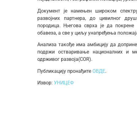
Документ је намењен широком спектру
развојних партнера, до цивилног друш
породица. Његова сврха је да покрене
обавеза, а све у циљу унапређења положаја
Анализа такође има амбицију да доприне
подржи остваривање националних и ме
одрживог развоја(COR).
Публикацију пронађите
ОВДЕ
.
Извор:
УНИЦЕФ