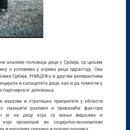
не анализе положаја деце у Србији, са циљем
ику о условима у којима деца одрастају. Ова
блике Србије, УНИЦЕФ-у и другим релевантним
цијала и капацитета деце, као и да помогне у
и партнерског деловања.
е изазове и стратешке приоритете у области
ако смањити разлике и превазићи факторе
љен је на децу која су мање видљива и
које произлазе из социјално-економских
их и руралних средина и родних разлика.