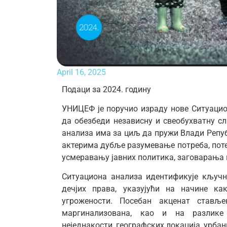
April 16, 2025
Подаци за 2024. годину
УНИЦЕФ је поручио израду нове Ситуацио
да обезбеди независну и свеобухватну сл
анализа има за циљ да пружи Влади Репу
актерима дубље разумевање потреба, потен
усмеравању јавних политика, заговарања 
Ситуациона анализа идентификује кључн
дечјих права, указујући на начине к
угрожености. Посебан акценат став
маргинализована, као и на разлике 
неједнакости, географских локација, урбан