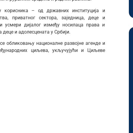
 корисника – од државних институција и
тва, приватног сектора, заједница, деце и
 и усмери дијалог између носилаца права и
 деце и адолесцената у Србији.
се обликовању националне развојне агенде и
ђународних циљева, укључујући и Циљеве