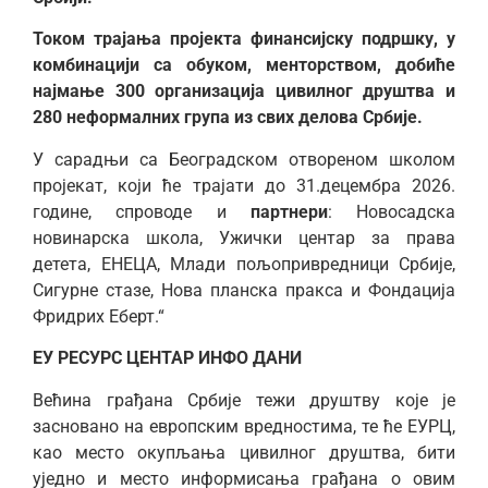
Током трајања пројекта финансијску подршку, у
комбинацији са обуком, менторством, добиће
најмање 300 организација цивилног друштва и
280 неформалних група из свих делова Србије.
У сарадњи са Београдском отвореном школом
пројекат, који ће трајати до 31.децембра 2026.
године, спроводе и
партнери
: Новосадска
новинарска школа, Ужички центар за права
детета, ЕНЕЦА, Млади пољопривредници Србије,
Сигурне стазе, Нова планска пракса и Фондација
Фридрих Еберт.“
ЕУ РЕСУРС ЦЕНТАР ИНФО ДАНИ
Већина грађана Србије тежи друштву које је
засновано на европским вредностима, те ће ЕУРЦ,
као место окупљања цивилног друштва, бити
уједно и место информисања грађана о овим