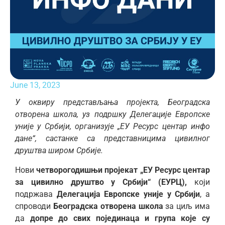
June 13, 2023
У оквиру представљања пројекта, Београдска
отворена школа, уз подршку Делегације Европске
уније у Србији, организује „ЕУ Ресурс центар инфо
дане“, састанке са представницима цивилног
друштва широм Србије.
Нови
четворогодишњи пројекат „ЕУ Ресурс центар
за цивилно друштво у Србији“ (ЕУРЦ),
који
подржава
Делегација Европске уније у Србији
, а
спроводи
Београдска отворена школа
за циљ има
да
допре до свих појединаца и група које су