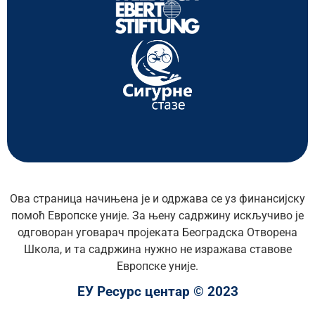
Ова страница начињена је и одржава се уз финансијску
помоћ Европске уније. За њену садржину искључиво је
одговоран уговарач пројеката Београдска Отворена
Школа, и та садржина нужно не изражава ставове
Европске уније.
ЕУ Ресурс центар © 2023