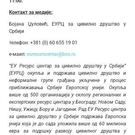
11:00.
Контакт за медије:
Бојана Џуловић, ЕУРЦ за цивилно друштво у
Србији
телефон: +381 (0) 60 655 19 01
е-маил:
euresurscentar@bos.rs
“ЕУ Ресурс центар за цивилно друштву у Србији”
(ЕУРЦ) окупља и подржава цивилно друштво и
неформалне групе грађана укључене у процес
приближавања Србије Европској унији. Окупља
више од 500 организација у склопу регионалних и
експертских ресурс центара у Београду, Новом Саду,
Нишу, Ужицу, Бору и Јагодини. Рад ЕУ Ресурс центра
за цивилно друштво у Србији подржава Европска
унија која је до сада уложила више од 60 милиона
евра за подршку развоју цивилног друштва у