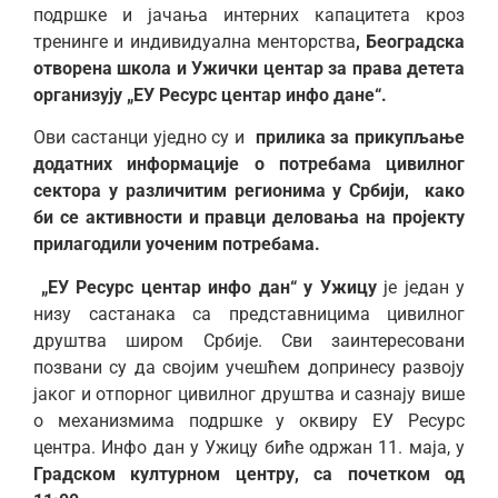
подршке и јачања интерних капацитета кроз
тренинге и индивидуална менторства
, Београдска
отворена школа и Ужички центар за права детета
организују „ЕУ Ресурс центар инфо дане“.
Ови састанци уједно су и
прилика за прикупљање
додатних информације о потребама цивилног
сектора у различитим регионима у Србији, како
би се активности и правци деловања на пројекту
прилагодили уоченим потребама.
„ЕУ Ресурс центар инфо дан“ у Ужицу
је један у
низу састанака са представницима цивилног
друштва широм Србије. Сви заинтересовани
позвани су да својим учешћем допринесу развоју
јаког и отпорног цивилног друштва и сазнају више
о механизмима подршке у оквиру ЕУ Ресурс
центра. Инфо дан у Ужицу биће одржан 11. маја, у
Градском културном центру, са почетком од