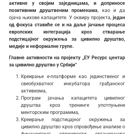
активне у својим заједницама, и доприносе
позитивним друштвеним променама
, као и да
ојача њихове капацитете. У оквиру пројекта,
један
од фокуса ставиће се и на даље јачање процеса
европских интеграција кроз стварање
подстицајног окружења за цивилно друштво,
медије и неформалне групе.
Главне активности на пројекту „ЕУ Ресурс центар
за цивилно друштво у Србији“
Креирање е-платформе као јединственог и
свеобухватног инкубатора грађанског
активизма,
Програм јачања капацитета цивилног
друштва кроз тренинге употпуњене
менторским програмима,
Креирање подстицајног окружења за
цивилно друштво кроз спровођење анализе о
финансијској одрживости организација