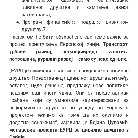
цивилног друштва и кампање јавног
заговарања,
Програм финансијске подршке цивилном
друштву.7
Пројектом ће бити обухваћене све теме важне за
процес приступања Европској Унији.
Транспорт,
урбани развој, пољопривреда, заштита
потрошача, рурални развој – само су неке од њих.
„ЕУРЦ је осмишљен као место подршке за цивилно
друштво. Представници цивилног друштва, између
осталог, нуде решења, предлажу нове политике,
надзиру рад институција. Они су представници
грађана који су умногоме заинтересовани за
реформисање друштва по угледу на Европу и
пројектом тежимо ка томе да их окупимо и
додатно оснажимо“, изјавила је
Бојана Џуловић,
менаџерка пројекта ЕУРЦ за цивилно друштво у
Србији.