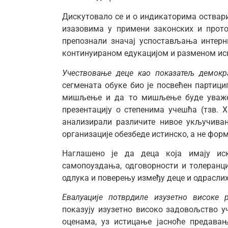
Дискутовало се и о индикаторима оствар
изазовима у примени законских и прот
препознали значај успостављања интерн
континуираном едукацијом и разменом ис
Учествовање деце као показатељ демокра
сегмената обуке био је посвећен партици
мишљење и да то мишљење буде уважен
презентацију о степенима учешћа (тзв. Х
анализирали различите нивое укључива
организације обезбеде истинско, а не форм
Наглашено је да деца која имају иск
самопоуздања, одговорности и толеранци
одлука и поверењу између деце и одраслих
Евалуације потврдиле изузетно високе р
показују изузетно високо задовољство у
оценама, уз истицање јасноће предава