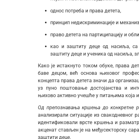
однос потреба и права детета,
принцип недискриминације и механиз
право детета на партиципацију и обл
као и заштиту деце од насиља, са
заштиту деце и ученика од насиља, 
Како је истакнуто током обуке, права дет
баве децом, већ основа њиховог профе
концепта права детета значи да организац
уз пуно поштовање достојанства и инте
њихово активно учешће у питањима која их
Од препознавања кршења до конкретне р
анализирали ситуације из свакодневног р
идентификовали врсте кршења и разматр
акценат стављен је на међусекторску сар
заштити деце.