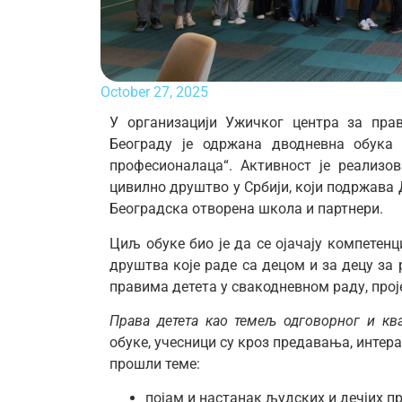
October 27, 2025
У организацији Ужичког центра за прав
Београду је одржана дводневна обука 
професионалаца“. Активност је реализо
цивилно друштво у Србији, који подржава Д
Београдска отворена школа и партнери.
Циљ обуке био је да се ојачају компетен
друштва које раде са децом и за децу за
правима детета у свакодневном раду, про
Права детета као темељ одговорног и ква
обуке, учесници су кроз предавања, интер
прошли теме:
појам и настанак људских и дечјих пр