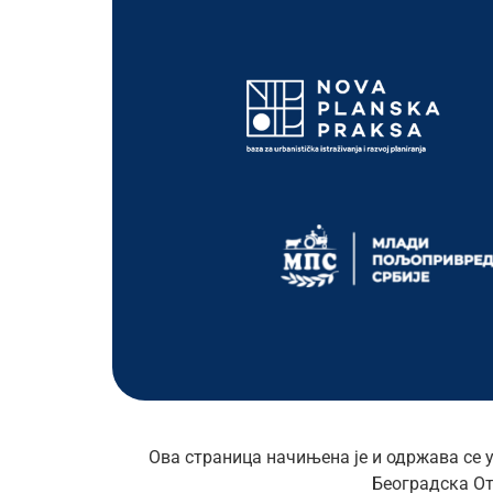
Ова страница начињена је и одржава се 
Београдска От