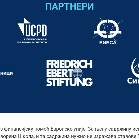
ПАРТНЕРИ
уз финансијску помоћ Европске уније. За њену садржину ис
ворена Школа, и та садржина нужно не изражава ставове Е