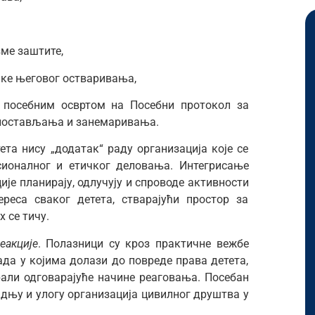
ме заштите,
ике његовог остваривања,
 посебним освртом на Посебни протокол за
злостављања и занемаривања.
ета нису „додатак“ раду организација које се
сионалног и етичког деловања. Интегрисање
ије планирају, одлучују и спроводе активности
реса сваког детета, стварајући простор за
 се тичу.
еакције
. Полазници су кроз практичне вежбе
ада у којима долази до повреде права детета,
али одговарајуће начине реаговања. Посебан
адњу и улогу организација цивилног друштва у