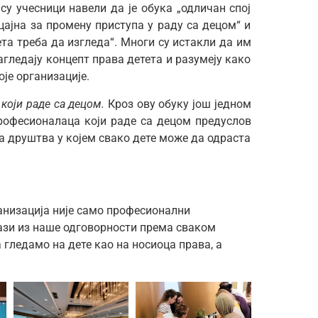
су учесници навели да је обука „одличан спој
ицајна за промену приступа у раду са децом“ и
ета треба да изгледа“. Многи су истакли да им
агледају концепт права детета и разумеју како
оје организације.
који раде са децом.
Кроз ову обуку још једном
професионалаца који раде са децом предуслов
а друштва у којем свако дете може да одраста
анизација није само професионални
лази из наше одговорности према сваком
 гледамо на дете као на носиоца права, а