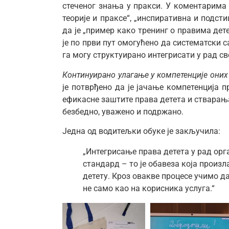
стеченог знања у пракси. У коментарима 
теорије и праксе“, „инспиративна и подст
да је „пример како тренинг о правима дет
је по први пут омогућено да систематски с
га могу структуирано интегрисати у рад св
Континуирано улагање у компетенције оних 
је потврђено да је јачање компетенција 
ефикасне заштите права детета и стварањ
безбедно, уважено и подржано.
Једна од водитељки обуке је закључила:
„Интегрисање права детета у рад орг
стандард – то је обавеза која произ
детету. Кроз овакве процесе учимо да
не само као на корисника услуга.“