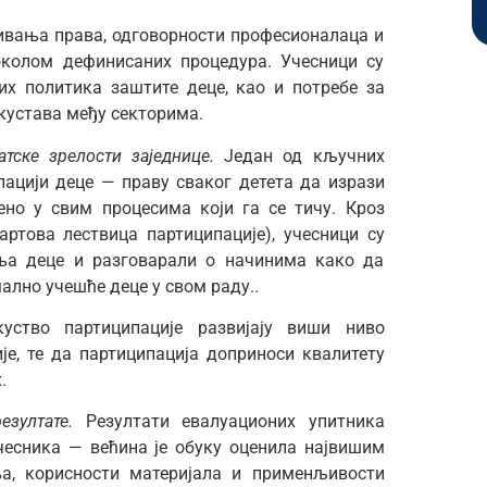
ивања права, одговорности професионалаца и
околом дефинисаних процедура. Учесници су
их политика заштите деце, као и потребе за
кустава међу секторима.
тске зрелости заједнице.
Један од кључних
пацији деце — праву сваког детета да изрази
о у свим процесима који га се тичу. Кроз
артова лествица партиципације), учесници су
ња деце и разговарали о начинима како да
ално учешће деце у свом раду..
уство партиципације развијају виши ниво
је, те да партиципација доприноси квалитету
.
езултате.
Резултати евалуационих упитника
чесника — већина је обуку оценила највишим
ња, корисности материјала и применљивости