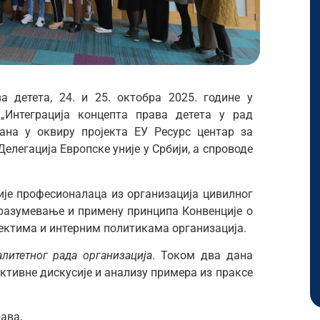
а детета, 24. и 25. октобра 2025. године у
„Интеграција концепта права детета у рад
вана у оквиру пројекта ЕУ Ресурс центар за
елегација Европске уније у Србији, а спроводе
ције професионалаца из организација цивилног
 разумевање и примену принципа Конвенције о
јектима и интерним политикама организација.
литетног рада организација
. Током два дана
активне дискусије и анализу примера из праксе
ава,