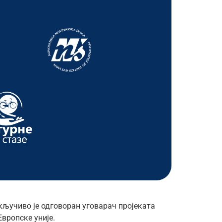
кључиво је одговоран уговарач пројеката
вропске уније.