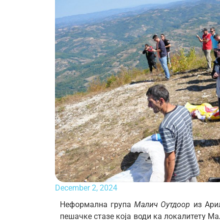
December 2, 2024
Неформална група
Малич Оутдоор
из Ариљ
пешачке стазе која води ка локалитету Ма