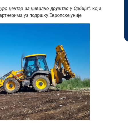
сурс центар за цивилно друштво у Србији“
, који
артнерима уз подршку Европске уније.