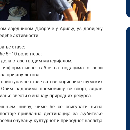
ном заједницом Добраче у Ариљу, уз добијену
едеће активности:
вање стазе;
ће 5–10 волонтера;
дела стазе тврдим материјалом;
 информативне табле са подацима о зони
за пријаву летова.
 приступачне стазе за све кориснике шумских
. Овим радовима промовишу се спорт, здрав
зање свести о значају природних ресурса.
ишњем нивоу, чиме ће се осигурати њена
 постаје привлачна дестинација за љубитеље
носећи очувању културног и природног наслеђа