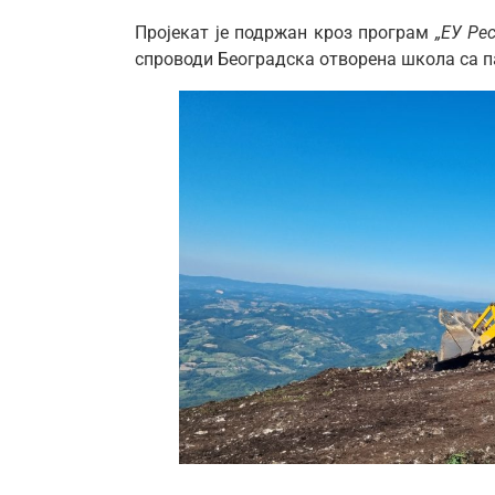
Пројекат је подржан кроз програм
„ЕУ Ре
спроводи Београдска отворена школа са п