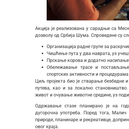
Акција је реализована у сарадњи са Мес
дозволу од Србија Шума. Спроведене су сл
Организација радне групе за раскрчи
Чишћење пута у два наврата, уз учеш
Прскање корова и додатно насипање 
Обележавање трасе и постављање
спортских активности и процедурама 
Циљ пројекта био је стварање безбедне и
путева, као и за локално становништво
живот и очување животне средине, уз поди
Одржавање стазе планирано је на год
дугорочна употреба. Поред тога, Малич
природе, планинаре и рекреативце, допри
овог краја.