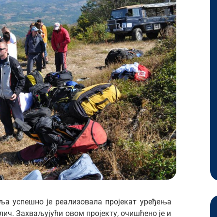
а успешно је реализовала пројекат уређења
лич. Захваљујући овом пројекту, очишћено је и