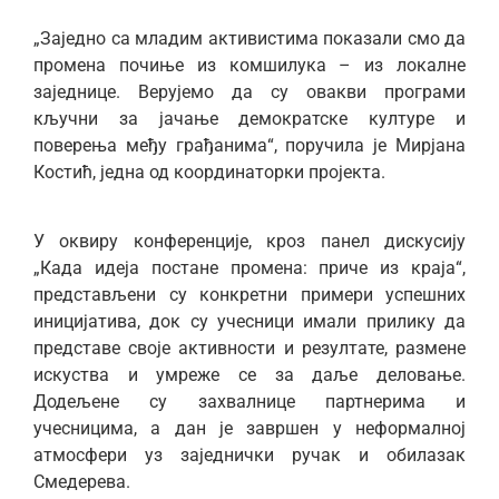
„Заједно са младим активистима показали смо да
промена почиње из комшилука – из локалне
заједнице. Верујемо да су овакви програми
кључни за јачање демократске културе и
поверења међу грађанима“, поручила је Мирјана
Костић, једна од координаторки пројекта.
У оквиру конференције, кроз панел дискусију
„Када идеја постане промена: приче из краја“,
представљени су конкретни примери успешних
иницијатива, док су учесници имали прилику да
представе своје активности и резултате, размене
искуства и умреже се за даље деловање.
Додељене су захвалнице партнерима и
учесницима, а дан је завршен у неформалној
атмосфери уз заједнички ручак и обилазак
Смедерева.