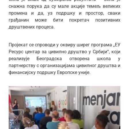
снажна порука да су мале акције темељ великих
промена и да, уз подршку и простор, сваки
грађанин може бити покретач позитивних
друштвених процеса.
Пројекат се спроводи у оквиру ширег програма „ЕУ
Ресурс центар за цивилно друштво у Србији“, који
реализује Београдска отворена школа у
партнерству с организацијама цивилног друштва и
финансијску подршку Европске уније.