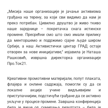
„Мисија наше организације је јачање активизма
грађана на терену, за који сви видимо да нам је
преко потребан. Цивилно друштво је живо ткиво
наше заједнице – покретачка снага истинске
промене. Пресрећни смо што смо имали прилику
да менторшемо и подржимо сјајне људе широм
Србије, а наш Активистички центар ГРАД остаје
отворен за нове иницијативе,“ изјавила је Наташа
Рашковић, извршна директорка организације
Про.Ток21.
Креативни промотивни материјали, попут плаката,
флајера и онлине садржаја, помогли су да се
локалне акције учине видљивијим и
приступачнијим, подстичући грађане да се активно
укључе у процесе промене. Завршна конференција
била је више од сумирања резултата – била је