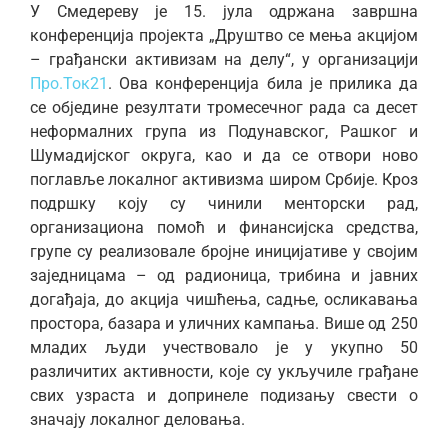
У Смедереву је 15. јула одржана завршна
конференција пројекта „Друштво се мења акцијом
– грађански активизам на делу“, у организацији
Про.Ток21
. Ова конференција била је прилика да
се обједине резултати тромесечног рада са десет
неформалних група из Подунавског, Рашког и
Шумадијског округа, као и да се отвори ново
поглавље локалног активизма широм Србије. Кроз
подршку коју су чинили менторски рад,
организациона помоћ и финансијска средства,
групе су реализовале бројне иницијативе у својим
заједницама – од радионица, трибина и јавних
догађаја, до акција чишћења, садње, осликавања
простора, базара и уличних кампања. Више од 250
младих људи учествовало је у укупно 50
различитих активности, које су укључиле грађане
свих узраста и допринеле подизању свести о
значају локалног деловања.