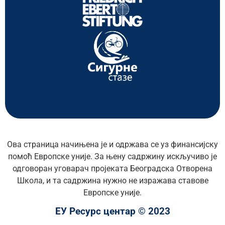
Ова страница начињена је и одржава се уз финансијску
помоћ Европске уније. За њену садржину искључиво је
одговоран уговарач пројеката Београдска Отворена
Школа, и та садржина нужно не изражава ставове
Европске уније.
ЕУ Ресурс центар © 2023