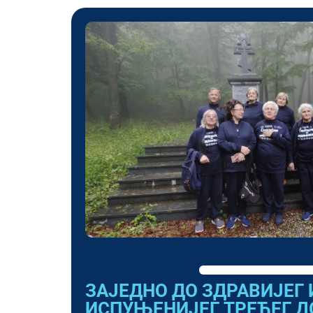
ЗАЈЕДНО ДО ЗДРАВИЈЕГ 
ИСПУЊЕНИЈЕГ ТРЕЋЕГ Д