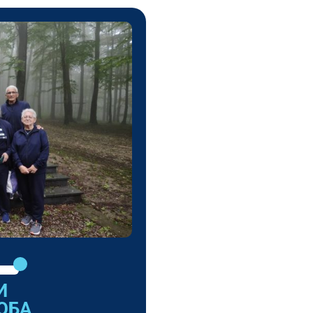
И
ОБА