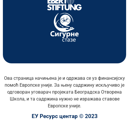
Ова страница начињена је и одржава се уз финансијску
помоћ Европске уније. За њену садржину искључиво је
одговоран уговарач пројеката Београдска Отворена
Школа, и та садржина нужно не изражава ставове
Европске уније.
ЕУ Ресурс центар © 2023