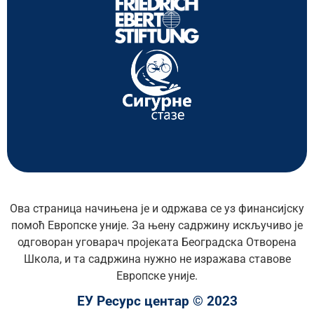
Ова страница начињена је и одржава се уз финансијску
помоћ Европске уније. За њену садржину искључиво је
одговоран уговарач пројеката Београдска Отворена
Школа, и та садржина нужно не изражава ставове
Европске уније.
ЕУ Ресурс центар © 2023