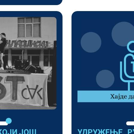
 КОЈИ ЈОШ
УДРУЖЕЊЕ „Р