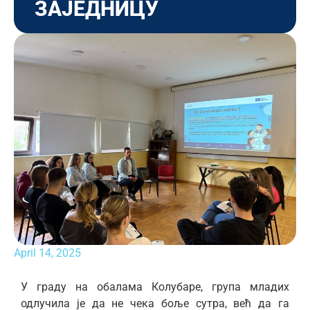
ЗАЈЕДНИЦУ
April 14, 2025
У граду на обалама Колубаре, група младих
одлучила је да не чека боље сутра, већ да га