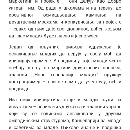
маркетинг и пројекте – они делују као добро
уигран тим. Од рада у школама и на терену, до
креативног осмишљавања кампања на
друштвеним мрежама и конкурисања за пројекте
– свако од њих даје свој допринос, вођен жељом
да глас младих буде гласно и јасно чујен.
Један од кључних циљева удружења је
оснаживање младих да верују у своју моћ да
иницирају промене. У средини у којој млади често
осећају да су на маргини друштвених процеса,
чланови „Нове генерације младих“ пружају
контрапример – они не само да учествују, већ и
предводе.
Иза ових иницијатива стоје и млади људи са
искуством – оснивачи удружења и чланови управе
који су се годинама ангажовали у другим
омладинским структурама, Канцеларији за младе
и саветима за младе. Њихово знање и подршка