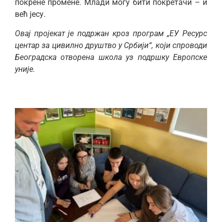
покрене промене. Млади могу бити покретачи – и
већ јесу.
Овај пројекат је подржан кроз програм „ЕУ Ресурс
центар за цивилно друштво у Србији“, који спроводи
Београдска отворена школа уз подршку Европске
уније.