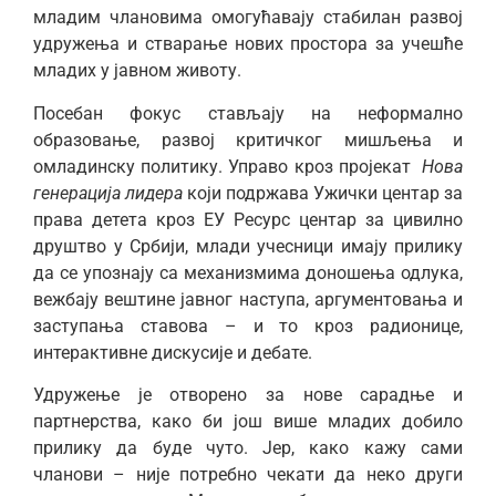
младим члановима омогућавају стабилан развој
удружења и стварање нових простора за учешће
младих у јавном животу.
Посебан фокус стављају на неформално
образовање, развој критичког мишљења и
омладинску политику. Управо кроз пројекат
Нова
генерација лидера
који подржава Ужички центар за
права детета кроз ЕУ Ресурс центар за цивилно
друштво у Србији, млади учесници имају прилику
да се упознају са механизмима доношења одлука,
вежбају вештине јавног наступа, аргументовања и
заступања ставова – и то кроз радионице,
интерактивне дискусије и дебате.
Удружење је отворено за нове сарадње и
партнерства, како би још више младих добило
прилику да буде чуто. Јер, како кажу сами
чланови – није потребно чекати да неко други