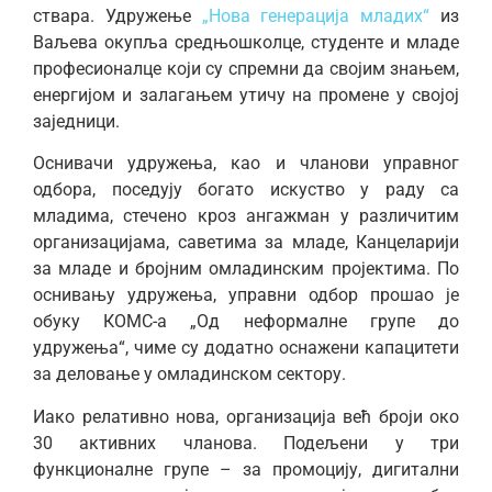
ствара. Удружење
„Нова генерација младих“
из
Ваљева окупља средњошколце, студенте и младе
професионалце који су спремни да својим знањем,
енергијом и залагањем утичу на промене у својој
заједници.
Оснивачи удружења, као и чланови управног
одбора, поседују богато искуство у раду са
младима, стечено кроз ангажман у различитим
организацијама, саветима за младе, Канцеларији
за младе и бројним омладинским пројектима. По
оснивању удружења, управни одбор прошао је
обуку КОМС-а „Од неформалне групе до
удружења“, чиме су додатно оснажени капацитети
за деловање у омладинском сектору.
Иако релативно нова, организација већ броји око
30 активних чланова. Подељени у три
функционалне групе – за промоцију, дигитални