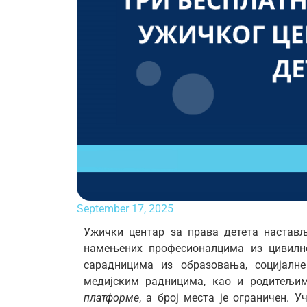
September 17, 2025
Ужички центар за права детета настављ
намењених професионалцима из цивилн
сарадницима из образовања, социјалне
медијским радницима, као и родитељи
платформе
, а број места је ограничен. 