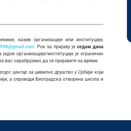
езиме, назив организације или институције,
1998@gmail.com
. Рок за пријаву је
седам дана
з једне организације/институције је ограничен
 па вас охрабрујемо да се пријавите на време.
есурс центар за цивилно друштво у Србији
који
бији, а спроводи Београдска отворена школа и