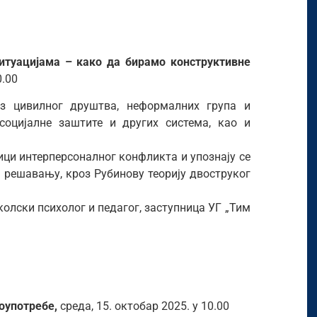
туацијама – како да бирамо конструктивне
0.00
з цивилног друштва, неформалних група и
оцијалне заштите и других система, као и
ици интерперсоналног конфликта и упознају се
 решавању, кроз Рубинову теорију двоструког
олски психолог и педагог, заступница УГ „Тим
лоупотребе,
cреда, 15. октобар 2025. у 10.00