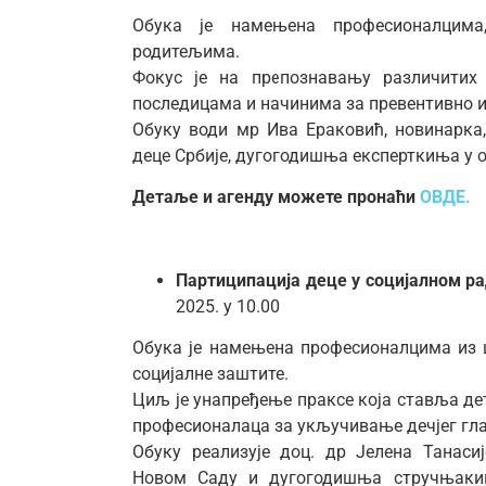
Обука је намењена професионалцима
родитељима.
Фокус је на препознавању различитих
последицама и начинима за превентивно и
Обуку води мр Ива Ераковић, новинарк
деце Србије, дугогодишња експерткиња у о
Детаље и агенду можете пронаћи
ОВДЕ.
Партиципација деце у социјалном ра
2025. у 10.00
Обука је намењена професионалцима из 
социјалне заштите.
Циљ је унапређење праксе која ставља дет
професионалаца за укључивање дечјег гла
Обуку реализује доц. др Јелена Танаси
Новом Саду и дугогодишња стручњакињ