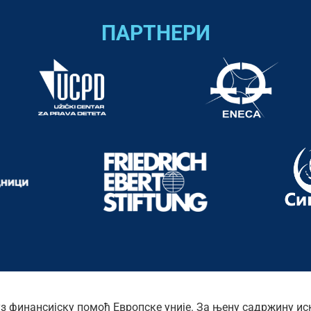
ПАРТНЕРИ
уз финансијску помоћ Европске уније. За њену садржину ис