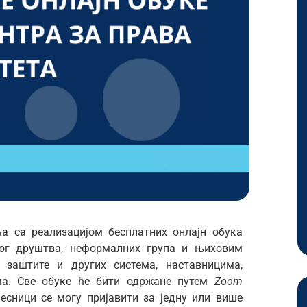
а са реализацијом бесплатних онлајн обука
ог друштва, неформалних група и њиховим
 заштите и других система, наставницима,
ма. Све обуке ће бити одржане путем
Zoom
Учесници се могу пријавити за једну или више