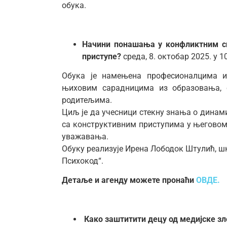
обука.
Начини понашања у конфликтним си
приступе?
среда, 8. октобар 2025. у 1
Обука је намењена професионалцима и
њиховим сарадницима из образовања, с
родитељима.
Циљ је да учесници стекну знања о динам
са конструктивним приступима у његовом
уважавања.
Обуку реализује Ирена Лободок Штулић, шк
Психокод“.
Детаље и агенду можете пронаћи
ОВДЕ.
Како заштитити децу од медијске з