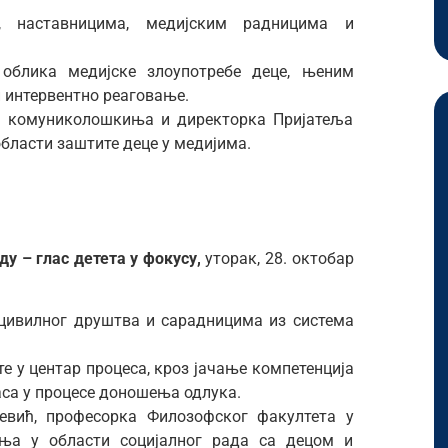
, наставницима, медијским радницима и
 облика медијске злоупотребе деце, њеним
 интервентно реаговање.
а, комуниколошкиња и директорка Пријатеља
бласти заштите деце у медијима.
ду – глас детета у фокусу,
уторак, 28. октобар
цивилног друштва и сарадницима из система
е у центар процеса, кроз јачање компетенција
са у процесе доношења одлука.
јевић, професорка Филозофског факултета у
а у области социјалног рада са децом и