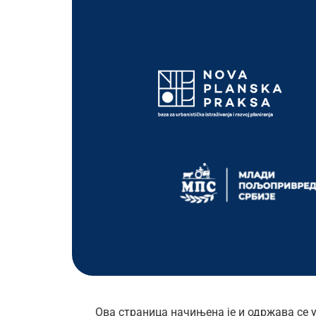
Ова страница начињена је и одржава се 