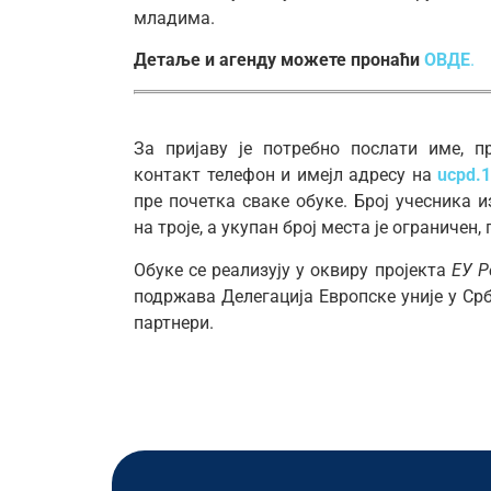
младима.
Детаље и агенду можете пронаћи
ОВДЕ
.
За пријаву је потребно послати име, пр
контакт телефон и имејл адресу на
ucpd.
пре почетка сваке обуке. Број учесника и
на троје, а укупан број места је ограничен,
Обуке се реализују у оквиру пројекта
ЕУ Р
подржава Делегација Европске уније у Ср
партнери.