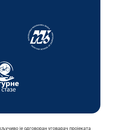
кључиво је одговоран уговарач пројеката